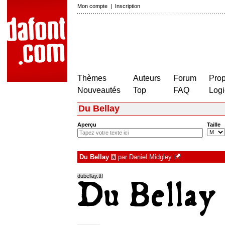
Mon compte
|
Inscription
Thèmes
Auteurs
Forum
Prop
Nouveautés
Top
FAQ
Logi
Du Bellay
Aperçu
Taille
Du Bellay
par
Daniel Midgley
à
dubellay.ttf