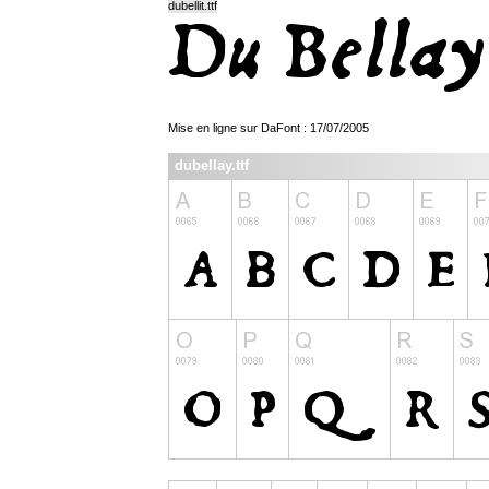
dubellit.ttf
Mise en ligne sur DaFont : 17/07/2005
dubellay.ttf