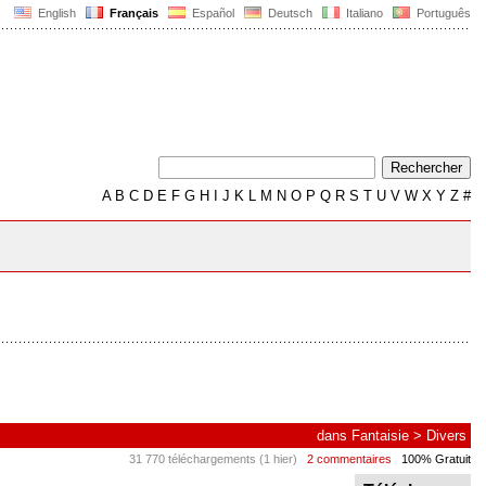
English
Français
Español
Deutsch
Italiano
Português
A
B
C
D
E
F
G
H
I
J
K
L
M
N
O
P
Q
R
S
T
U
V
W
X
Y
Z
#
dans
Fantaisie
>
Divers
31 770 téléchargements (1 hier)
2 commentaires
100% Gratuit