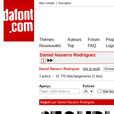
Mon compte
|
Inscription
Thèmes
Auteurs
Forum
Prop
Nouveautés
Top
FAQ
Logi
Daniel Navarro Rodriguez
1
Daniel Navarro Rodriguez
Voir le profil
Envoye
1 police - 31 770 téléchargements (1 hier)
Aperçu
Polices
Voir les
Segurl
par
Daniel Navarro Rodriguez