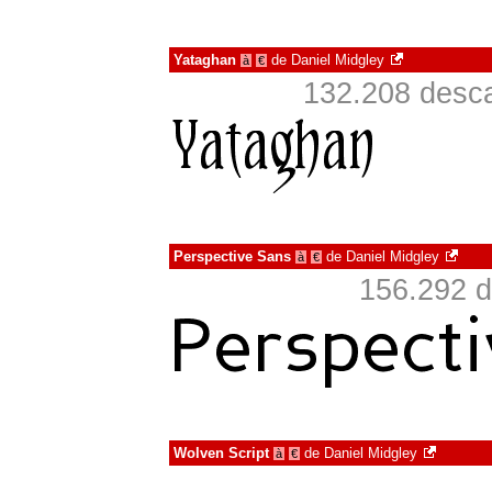
Yataghan
de
Daniel Midgley
à
€
132.208 desca
Perspective Sans
de
Daniel Midgley
à
€
156.292 d
Wolven Script
de
Daniel Midgley
à
€