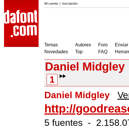
Mi cuenta
|
Inscripción
Temas
Autores
Foro
Enviar
Novedades
Top
FAQ
Herram
Daniel Midgley
1
Daniel Midgley
Ver
http://goodreas
5 fuentes - 2.158.0