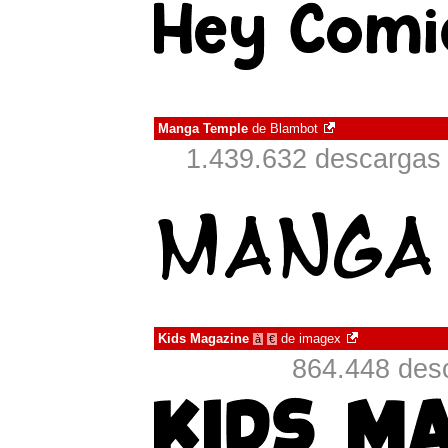
Manga Temple
de
Blambot
1.439.632 descargas 
Kids Magazine
de
imagex
à
€
864.448 desc