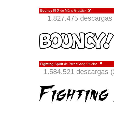
Bouncy
de
Måns Grebäck
à
€
1.827.475 descargas 
Fighting Spirit
de
PressGang Studios
1.584.521 descargas (