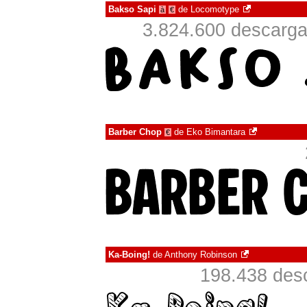
Bakso Sapi
de
Locomotype
à
€
3.824.600 descarga
Barber Chop
de
Eko Bimantara
€
Ka-Boing!
de
Anthony Robinson
198.438 desc