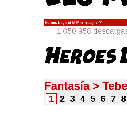
Heroes Legend
de
imagex
à
€
1.050.958 descargas
Fantasía > Teb
1
2
3
4
5
6
7