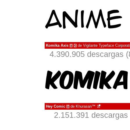
Komika Axis
de
Vigilante Typeface Corporat
à
€
4.390.905 descargas (
Hey Comic
de
Khurasan™
à
2.151.391 descargas 