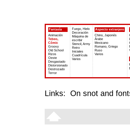
Fuego, Hielo
Fantasía
Aspecto extranjero
Decoración
Animación
Chino, Japonés
Máquina de
Tebeo,
Árabe
escribir
Cómic
Mexicano
Stencil, Army
Groovy
Romano, Griego
Retro
Old School
Ruso
Iniciales
Rizos
Varios
Cuadrícula
Oeste
Varios
Desgastado
Distorsionado
Destrozado
Terror
Links:
On snot and font