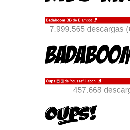
Badaboom BB
de
Blambot
7.999.565 descargas (
Oups
de
Youssef Habchi
à
€
457.668 descarg