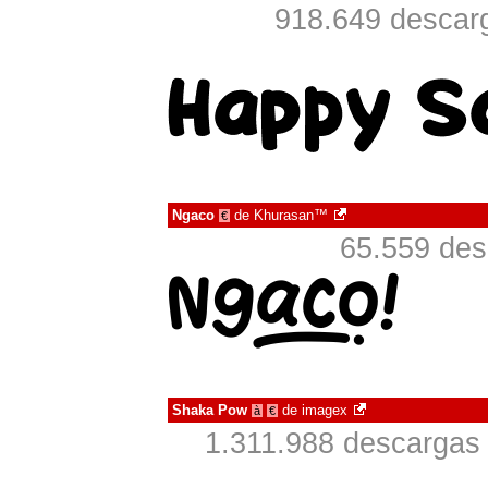
918.649 descarg
Ngaco
de
Khurasan™
€
65.559 des
Shaka Pow
de
imagex
à
€
1.311.988 descargas 