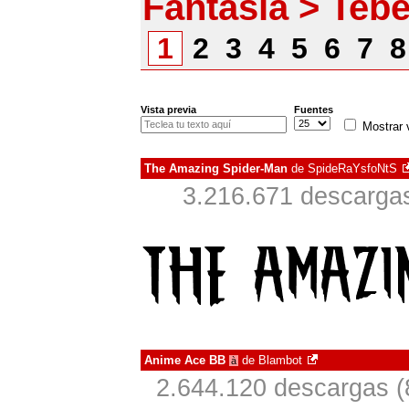
Fantasía > Teb
1
2
3
4
5
6
7
Vista previa
Fuentes
Mostrar 
The Amazing Spider-Man
de
SpideRaYsfoNtS
3.216.671 descargas
Anime Ace BB
de
Blambot
à
2.644.120 descargas (