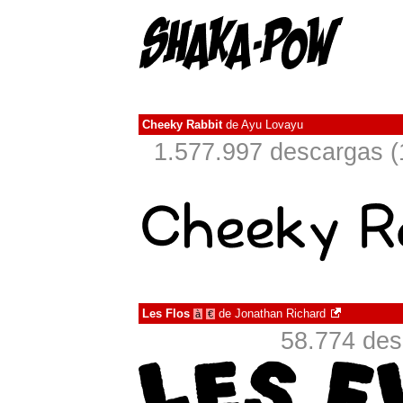
Cheeky Rabbit
de
Ayu Lovayu
1.577.997 descargas (
Les Flos
de
Jonathan Richard
à
€
58.774 des