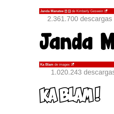
Janda Manatee
de
Kimberly Geswein
à
€
2.361.700 descargas 
Ka Blam
de
imagex
1.020.243 descargas