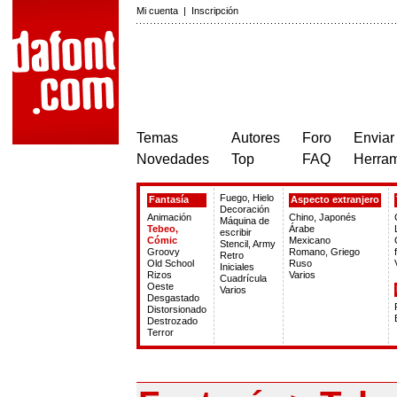
Mi cuenta
|
Inscripción
Temas
Autores
Foro
Enviar
Novedades
Top
FAQ
Herram
Fuego, Hielo
Fantasía
Aspecto extranjero
Decoración
Animación
Chino, Japonés
Máquina de
Tebeo,
Árabe
escribir
Cómic
Mexicano
Stencil, Army
Groovy
Romano, Griego
Retro
Old School
Ruso
Iniciales
Rizos
Varios
Cuadrícula
Oeste
Varios
Desgastado
Distorsionado
Destrozado
Terror