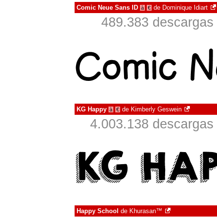
Comic Neue Sans ID
de
Dominique Idiart
à
€
489.383 descargas 
KG Happy
de
Kimberly Geswein
à
€
4.003.138 descargas 
Happy School
de
Khurasan™