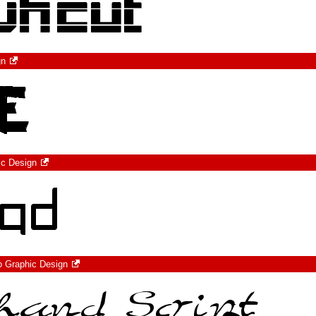
gn
ic Design
o Graphic Design