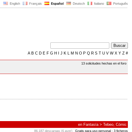
English
Français
Español
Deutsch
Italiano
Português
A
B
C
D
E
F
G
H
I
J
K
L
M
N
O
P
Q
R
S
T
U
V
W
X
Y
Z
#
13 solicitudes hechas en el foro
en
Fantasía
>
Tebeo, Cómic
86.187 descargas (6 ayer)
Gratis para uso personal
- 3 ficheros