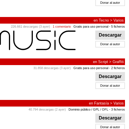
Donar al autor
en
Tecno
>
Varios
226.661 descargas (3 ayer)
1 comentario
Gratis para uso personal
- 5 ficheros
Descargar
Donar al autor
en
Script
>
Graffiti
31.858 descargas (3 ayer)
Gratis para uso personal
- 2 ficheros
Descargar
Donar al autor
en
Fantasía
>
Varios
40.794 descargas (2 ayer)
Dominio público / GPL / OFL
- 3 ficheros
Descargar
Donar al autor