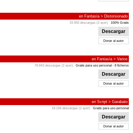
en
Fantasía
>
Distorsionado
33.950 descargas (2 ayer)
100% Gratis
Descargar
Donar al autor
en
Fantasía
>
Varios
79.843 descargas (2 ayer)
Gratis para uso personal
- 8 ficheros
Descargar
Donar al autor
en
Script
>
Garabato
19.156 descargas (2 ayer)
Gratis para uso personal
Descargar
Donar al autor