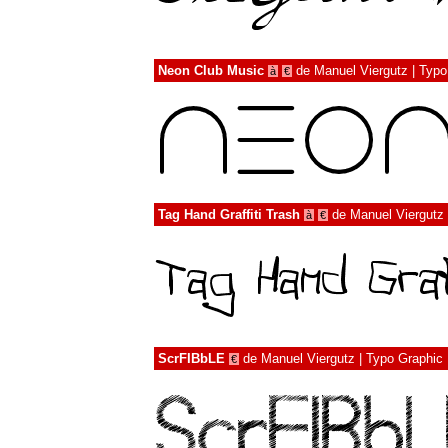
Neon Club Music
de
Manuel Viergutz | Typ
à
€
Tag Hand Graffiti Trash
de
Manuel Viergutz 
à
€
ScrFIBbLE
de
Manuel Viergutz | Typo Graphic
€