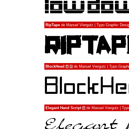
RipTape
de
Manuel Viergutz | Typo Graphic Desi
BlockHead
de
Manuel Viergutz | Typo Graph
à
€
Elegant Hand Script
de
Manuel Viergutz | Typ
à