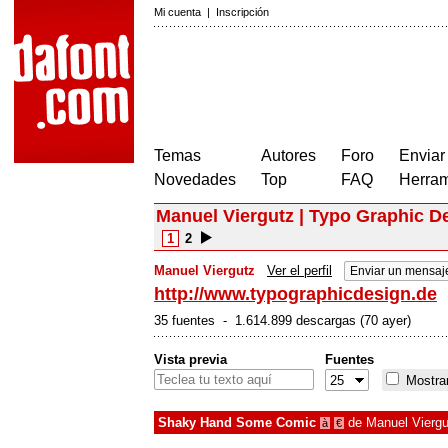
Mi cuenta
|
Inscripción
Temas
Autores
Foro
Enviar
Novedades
Top
FAQ
Herram
Manuel Viergutz | Typo Graphic D
1
2
Manuel Viergutz
Ver el perfil
Enviar un mensaj
http://www.typographicdesign.de
35 fuentes - 1.614.899 descargas (70 ayer)
Vista previa
Fuentes
Mostrar
Shaky Hand Some Comic
de
Manuel Viergu
à
€