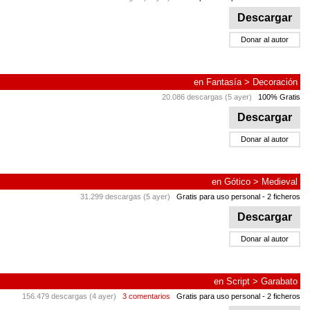
Descargar
Donar al autor
en
Fantasía
>
Decoración
20.086 descargas (5 ayer)
100% Gratis
Descargar
Donar al autor
en
Gótico
>
Medieval
31.299 descargas (5 ayer)
Gratis para uso personal
- 2 ficheros
Descargar
Donar al autor
en
Script
>
Garabato
156.479 descargas (4 ayer)
3 comentarios
Gratis para uso personal
- 2 ficheros