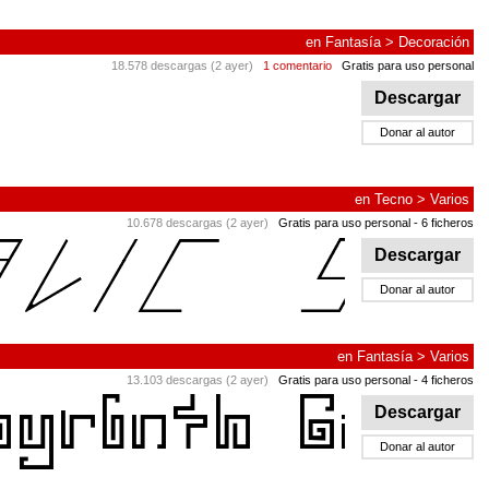
en
Fantasía
>
Decoración
18.578 descargas (2 ayer)
1 comentario
Gratis para uso personal
Descargar
Donar al autor
en
Tecno
>
Varios
10.678 descargas (2 ayer)
Gratis para uso personal
- 6 ficheros
Descargar
Donar al autor
en
Fantasía
>
Varios
13.103 descargas (2 ayer)
Gratis para uso personal
- 4 ficheros
Descargar
Donar al autor