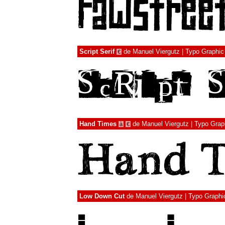
Script Serif
de
Manuel Viergutz | Typo Graphic
€
Hand Times
de
Manuel Viergutz | Typo Grap
à
€
Low Down Cut
de
Manuel Viergutz | Typo Graphi