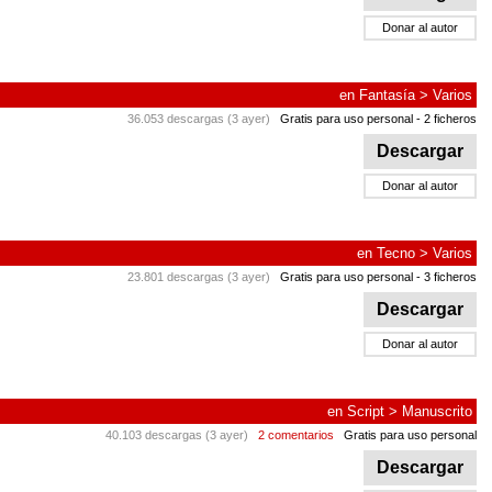
Donar al autor
en
Fantasía
>
Varios
36.053 descargas (3 ayer)
Gratis para uso personal
- 2 ficheros
Descargar
Donar al autor
en
Tecno
>
Varios
23.801 descargas (3 ayer)
Gratis para uso personal
- 3 ficheros
Descargar
Donar al autor
en
Script
>
Manuscrito
40.103 descargas (3 ayer)
2 comentarios
Gratis para uso personal
Descargar