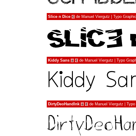
Slice n Dice
de
Manuel Viergutz | Typo Graphi
€
Kiddy Sans
de
Manuel Viergutz | Typo Grap
à
€
DirtyDeoHandInk
de
Manuel Viergutz | Typo
à
€