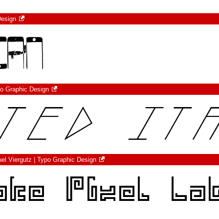
Design
po Graphic Design
el Viergutz | Typo Graphic Design