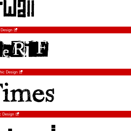
 Design
hic Design
c Design