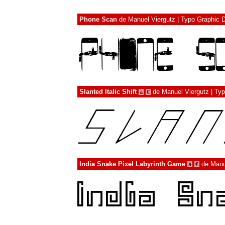
Phone Scan
de
Manuel Viergutz | Typo Graphic 
Slanted Italic Shift
de
Manuel Viergutz | Ty
à
€
India Snake Pixel Labyrinth Game
de
Manu
à
€