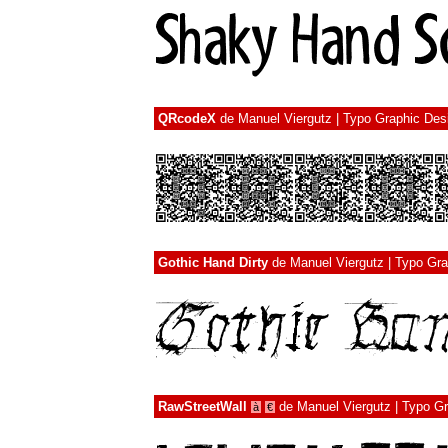
QRcodeX
de
Manuel Viergutz | Typo Graphic Des
Gothic Hand Dirty
de
Manuel Viergutz | Typo Gr
RawStreetWall
de
Manuel Viergutz | Typo G
à
€