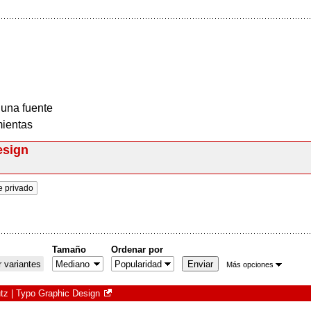
 una fuente
ientas
esign
e privado
Tamaño
Ordenar por
 variantes
Más opciones
tz | Typo Graphic Design