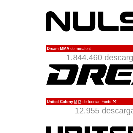
Dream MMA
de
mmafont
1.844.460 descarg
United Colony
de
Iconian Fonts
à
€
12.955 descarga