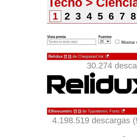
Tecno > Ciencia
1
2
3
4
5
6
7
Vista previa
Fuentes
Mostrar 
Relidux
de
Chequered Ink
à
€
30.274 desca
Ethnocentric
de
Typodermic Fonts
à
€
4.198.519 descargas (