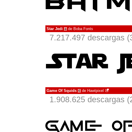
Star Jedi
de
Boba Fonts
à
7.217.497 descargas (
Game Of Squids
de
Hawtpixel
€
1.908.625 descargas (