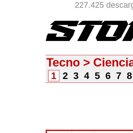
227.425 descarg
Tecno > Ciencia
1
2
3
4
5
6
7