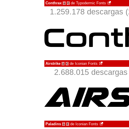
Conthrax
de
Typodermic Fonts
à
€
1.259.178 descargas (
Airstrike
de
Iconian Fonts
à
€
2.688.015 descargas 
Paladins
de
Iconian Fonts
à
€