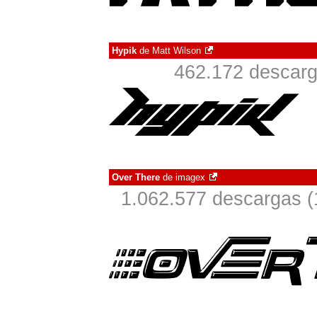
Hypik
de
Matt Wilson
462.172 descarg
Over There
de
imagex
1.062.577 descargas (