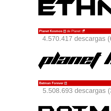
Planet Kosmos
de
Planet
à
4.570.417 descargas (
Batman Forever
à
5.508.693 descargas (