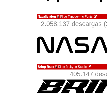
Nasalization
de
Typodermic Fonts
à
€
2.058.137 descargas (
Bring Race
de
Multype Studio
à
€
405.147 desc