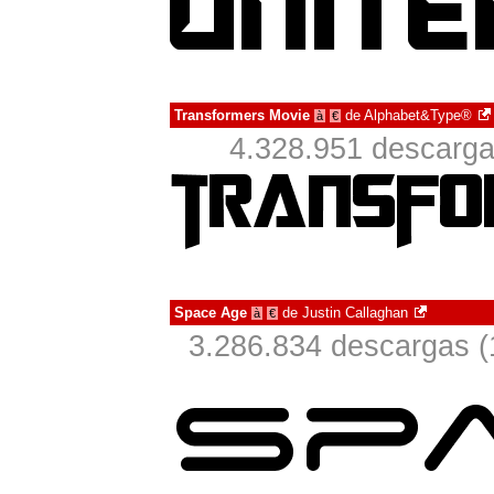
Transformers Movie
de
Alphabet&Type®
à
€
4.328.951 descarga
Space Age
de
Justin Callaghan
à
€
3.286.834 descargas (