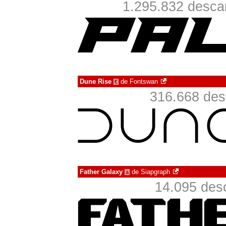
1.295.832 desca
Dune Rise
de
Fontswan
€
316.668 des
Father Galaxy
de
Siapgraph
à
14.095 des