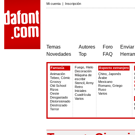
Mi cuenta
|
Inscripción
Temas
Autores
Foro
Enviar
Novedades
Top
FAQ
Herram
Fuego, Hielo
Fantasía
Aspecto extranjero
Decoración
Animación
Chino, Japonés
Máquina de
Tebeo, Cómic
Árabe
escribir
Groovy
Mexicano
Stencil, Army
Old School
Romano, Griego
Retro
Rizos
Ruso
Iniciales
Oeste
Varios
Cuadrícula
Desgastado
Varios
Distorsionado
Destrozado
Terror