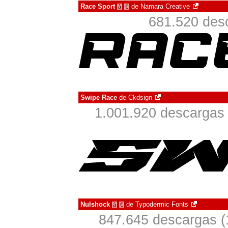
Race Sport
de
Namara Creative
à
€
681.520 desc
Swipe Race
de
Ckdsign
1.001.920 descargas 
Nulshock
de
Typodermic Fonts
à
€
847.645 descargas (