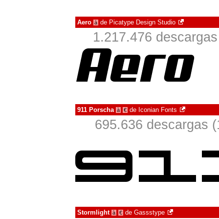
Aero
de
Picatype Design Studio
à
1.217.476 descargas 
911 Porscha
de
Iconian Fonts
à
€
695.636 descargas (
Stormlight
de
Gassstype
à
€