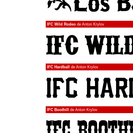
IFC Wild Rodeo
de
Anton Krylov
IFC Hardball
de
Anton Krylov
IFC Boothill
de
Anton Krylov