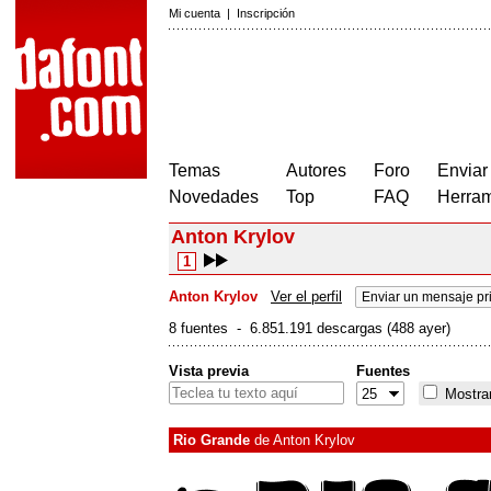
Mi cuenta
|
Inscripción
Temas
Autores
Foro
Enviar
Novedades
Top
FAQ
Herram
Anton Krylov
1
Anton Krylov
Ver el perfil
Enviar un mensaje pr
8 fuentes - 6.851.191 descargas (488 ayer)
Vista previa
Fuentes
Mostrar
Rio Grande
de
Anton Krylov