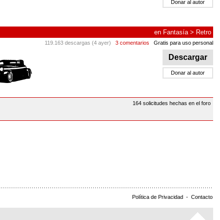
Donar al autor
en
Fantasía
>
Retro
119.163 descargas (4 ayer)
3 comentarios
Gratis para uso personal
Descargar
Donar al autor
164 solicitudes hechas en el foro
Política de Privacidad
-
Contacto