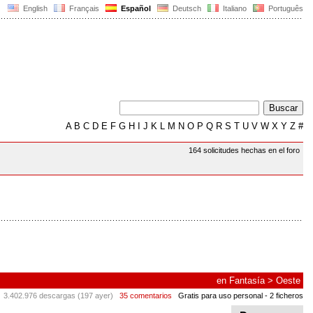
English
Français
Español
Deutsch
Italiano
Português
A
B
C
D
E
F
G
H
I
J
K
L
M
N
O
P
Q
R
S
T
U
V
W
X
Y
Z
#
164 solicitudes hechas en el foro
en
Fantasía
>
Oeste
3.402.976 descargas (197 ayer)
35 comentarios
Gratis para uso personal
- 2 ficheros