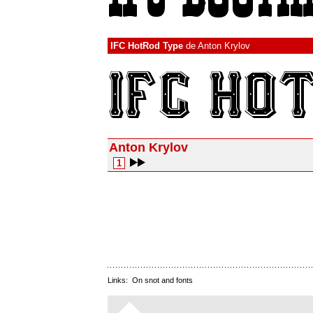
IFC HotRod Type
de
Anton Krylov
Anton Krylov
1
Links:
On snot and fonts