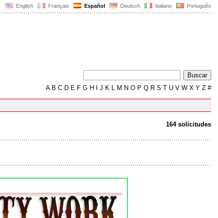
English
Français
Español
Deutsch
Italiano
Português
A
B
C
D
E
F
G
H
I
J
K
L
M
N
O
P
Q
R
S
T
U
V
W
X
Y
Z
#
164 solicitudes