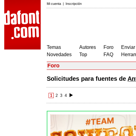
Mi cuenta
|
Inscripción
Temas
Autores
Foro
Enviar
Novedades
Top
FAQ
Herram
Foro
Solicitudes para fuentes de
An
1
2
3
4