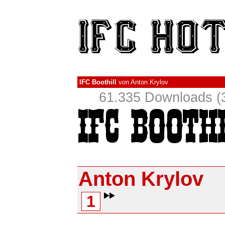
IFC Boothill
von
Anton Krylov
61.335 Downloads (3
Anton Krylov
1