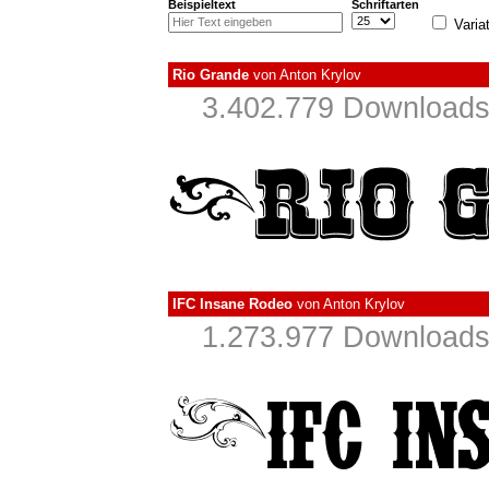
Beispieltext
Schriftarten
Varia
Rio Grande
von
Anton Krylov
3.402.779 Downloads
IFC Insane Rodeo
von
Anton Krylov
1.273.977 Downloads