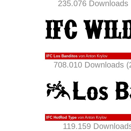
235.076 Downloads 
IFC Los Banditos
von
Anton Krylov
708.010 Downloads (2
IFC HotRod Type
von
Anton Krylov
119.159 Downloads