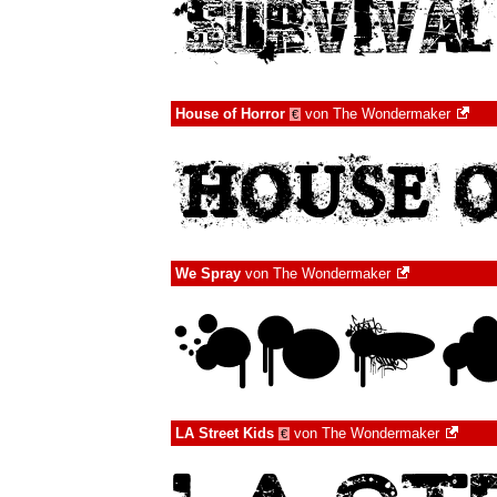
House of Horror
von
The Wondermaker
€
We Spray
von
The Wondermaker
LA Street Kids
von
The Wondermaker
€