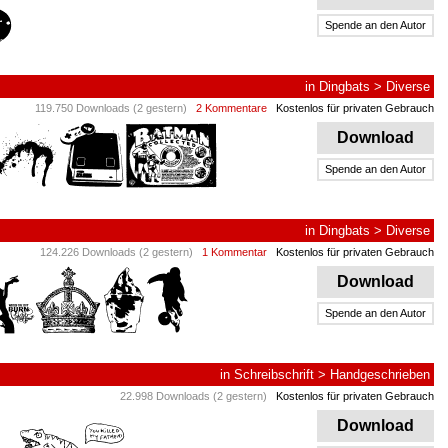
Spende an den Autor
in
Dingbats
>
Diverse
119.750 Downloads (2 gestern)
2 Kommentare
Kostenlos für privaten Gebrauch
Download
Spende an den Autor
in
Dingbats
>
Diverse
124.226 Downloads (2 gestern)
1 Kommentar
Kostenlos für privaten Gebrauch
Download
Spende an den Autor
in
Schreibschrift
>
Handgeschrieben
22.998 Downloads (2 gestern)
Kostenlos für privaten Gebrauch
Download