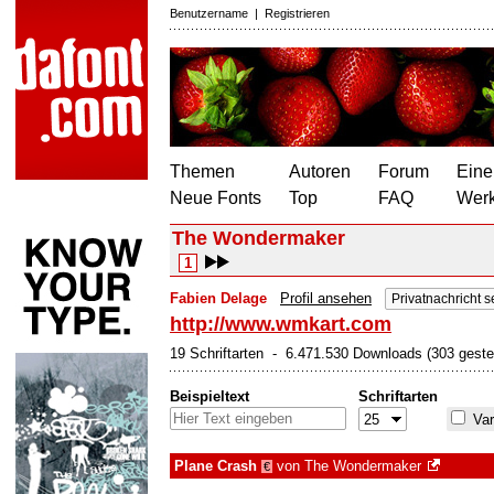
Benutzername
|
Registrieren
Themen
Autoren
Forum
Eine
Neue Fonts
Top
FAQ
Wer
The Wondermaker
1
Fabien Delage
Profil ansehen
Privatnachricht 
http://www.wmkart.com
19 Schriftarten - 6.471.530 Downloads (303 geste
Beispieltext
Schriftarten
Var
Plane Crash
von
The Wondermaker
€