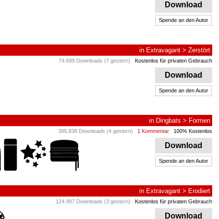
Download
Spende an den Autor
in
Extravagant
>
Zerstört
74.699 Downloads (7 gestern)
Kostenlos für privaten Gebrauch
Download
Spende an den Autor
in
Dingbats
>
Formen
385.838 Downloads (4 gestern)
1 Kommentar
100% Kostenlos
Download
Spende an den Autor
in
Extravagant
>
Erodiert
124.997 Downloads (3 gestern)
Kostenlos für privaten Gebrauch
Download