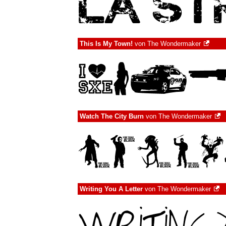
This Is My Town!
von
The Wondermaker
Watch The City Burn
von
The Wondermaker
Writing You A Letter
von
The Wondermaker