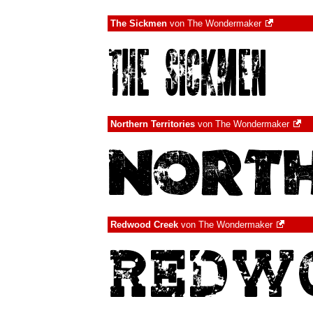
The Sickmen
von
The Wondermaker
Northern Territories
von
The Wondermaker
Redwood Creek
von
The Wondermaker