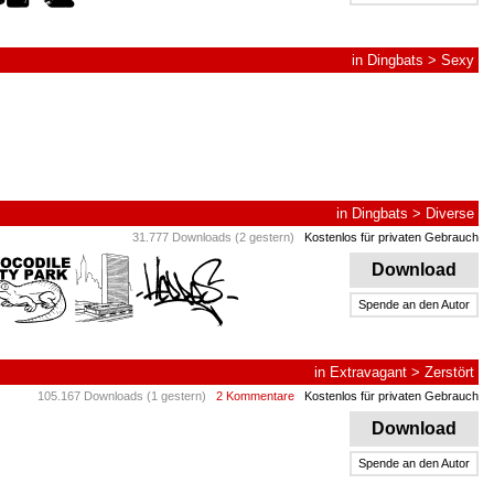
in
Dingbats
>
Sexy
in
Dingbats
>
Diverse
31.777 Downloads (2 gestern)
Kostenlos für privaten Gebrauch
Download
Spende an den Autor
in
Extravagant
>
Zerstört
105.167 Downloads (1 gestern)
2 Kommentare
Kostenlos für privaten Gebrauch
Download
Spende an den Autor