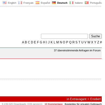
English
Français
Español
Deutsch
Italiano
Português
A
B
C
D
E
F
G
H
I
J
K
L
M
N
O
P
Q
R
S
T
U
V
W
X
Y
Z
#
37 übereinstimmende Anfragen im Forum
in
Extravagant
>
Erodiert
3.139.020 Downloads (226 gestern)
10 Kommentare
Kostenlos für privaten Gebrauch