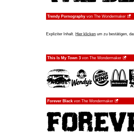
Trendy Pornography
von
The Wondermaker
Expliziter Inhalt.
Hier klicken
um zu bestätigen, das
This Is My Town 3
von
The Wondermaker
Forever Black
von
The Wondermaker