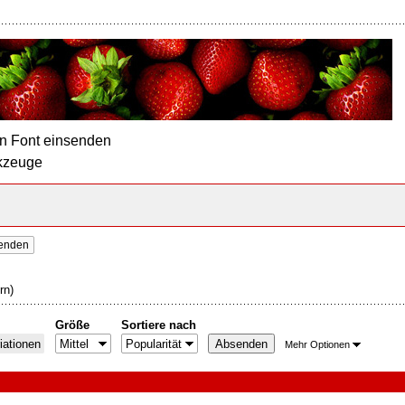
n Font einsenden
kzeuge
senden
rn)
Größe
Sortiere nach
iationen
Mehr Optionen