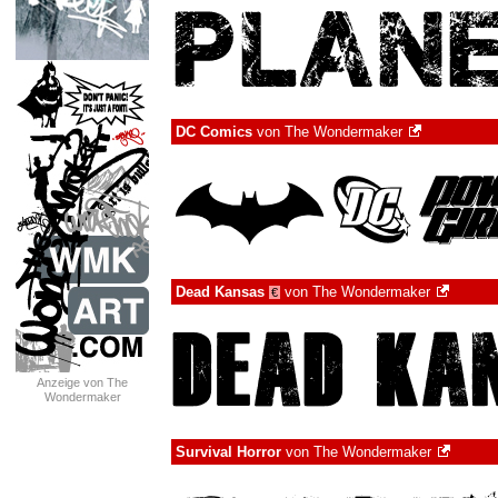
DC Comics
von
The Wondermaker
Dead Kansas
von
The Wondermaker
€
Anzeige von The
Wondermaker
Survival Horror
von
The Wondermaker