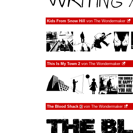
Kids From Snow Hill
von
The Wondermaker
This Is My Town 2
von
The Wondermaker
The Blood Shack
von
The Wondermaker
€