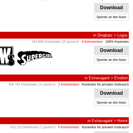
Download
Spende an den Autor
in
Dingbats
>
Logos
564.888 Downloads (25 gestern)
6 Kommentare
100% Kostenlos
Download
Spende an den Autor
in
Extravagant
>
Erodiert
506.781 Downloads (11 gestern)
2 Kommentare
Kostenlos für privaten Gebrauch
Download
Spende an den Autor
in
Extravagant
>
Horror
615.115 Downloads (7 gestern)
5 Kommentare
Kostenlos für privaten Gebrauch