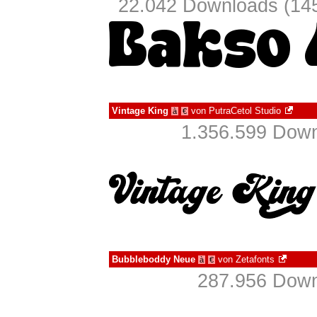
22.042 Downloads (145
Vintage King
von
PutraCetol Studio
à
€
1.356.599 Down
Bubbleboddy Neue
von
Zetafonts
à
€
287.956 Down