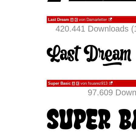
Last Dream
von
Damarletter
à
€
420.441 Downloads (
Super Basic
von
fsuarez913
à
€
97.609 Downl