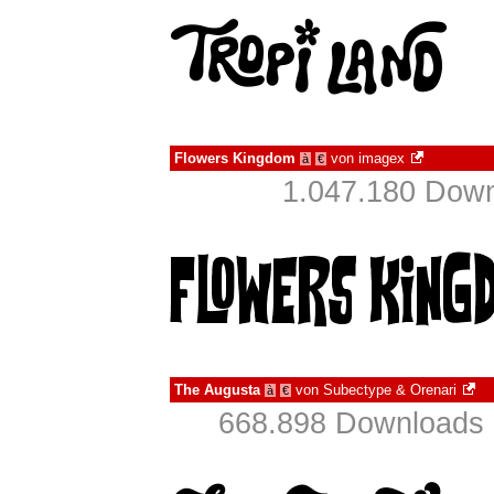
Flowers Kingdom
von
imagex
à
€
1.047.180 Down
The Augusta
von
Subectype & Orenari
à
€
668.898 Downloads 