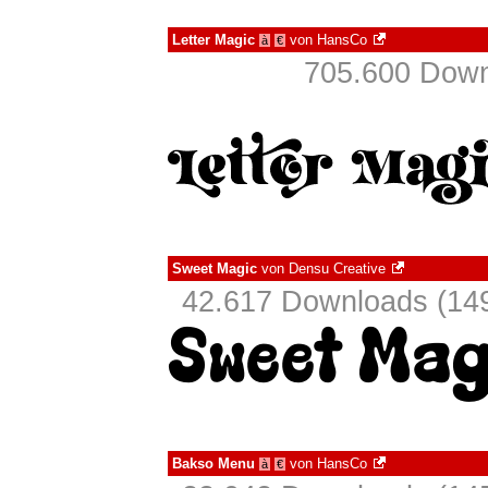
Letter Magic
von
HansCo
à
€
705.600 Down
Sweet Magic
von
Densu Creative
42.617 Downloads (149
Bakso Menu
von
HansCo
à
€