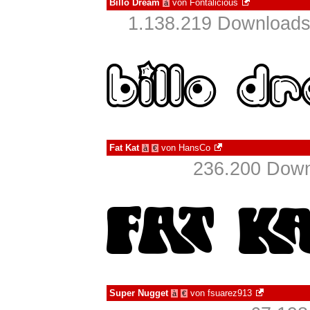
Billo Dream
von
Fontalicious
à
1.138.219 Downloads
Fat Kat
von
HansCo
à
€
236.200 Down
Super Nugget
von
fsuarez913
à
€