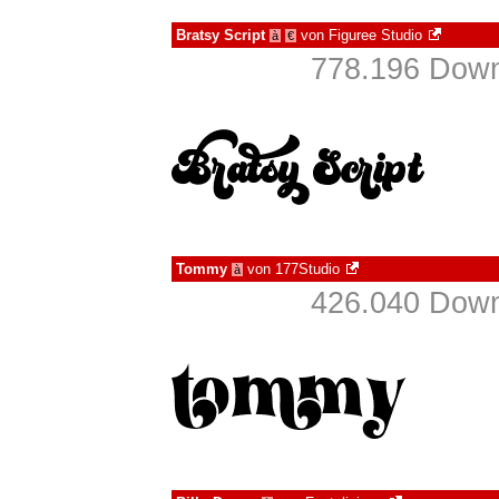
Bratsy Script
von
Figuree Studio
à
€
778.196 Down
Tommy
von
177Studio
à
426.040 Down