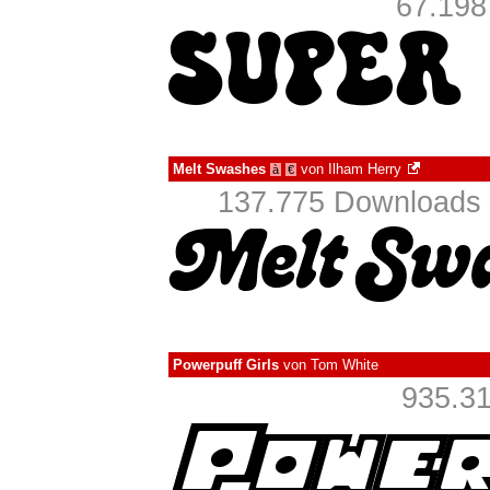
67.198
Melt Swashes
von
Ilham Herry
à
€
137.775 Downloads 
Powerpuff Girls
von
Tom White
935.31