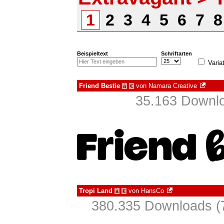
1
2
3
4
5
6
7
Beispieltext
Schriftarten
Varia
Friend Bestie
von
Namara Creative
à
€
35.163 Downlo
Tropi Land
von
HansCo
à
€
380.335 Downloads (