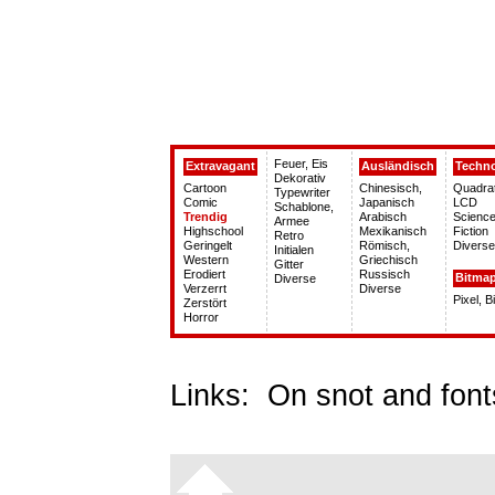
Feuer, Eis
Extravagant
Ausländisch
Techn
Dekorativ
Cartoon
Chinesisch,
Quadra
Typewriter
Comic
Japanisch
LCD
Schablone,
Trendig
Arabisch
Science
Armee
Highschool
Mexikanisch
Fiction
Retro
Geringelt
Römisch,
Diverse
Initialen
Western
Griechisch
Gitter
Erodiert
Russisch
Bitma
Diverse
Verzerrt
Diverse
Pixel, 
Zerstört
Horror
Links:
On snot and font