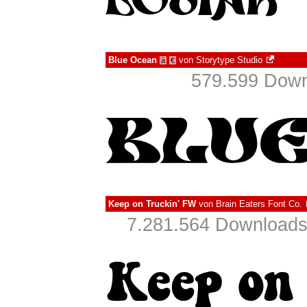
Blue Ocean
von
Storytype Studio
à
€
579.599 Down
Keep on Truckin' FW
von
Brain Eaters Font Co.
7.281.564 Downloads