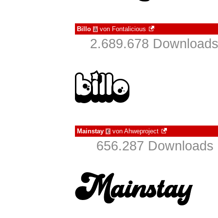
Billo
von
Fontalicious
à
2.689.678 Downloads
Mainstay
von
Ahweproject
€
656.287 Downloads 