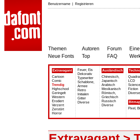
Benutzername
|
Registrieren
Themen
Autoren
Forum
Eine
Neue Fonts
Top
FAQ
Wer
Feuer, Eis
Extravagant
Ausländisch
Techn
Dekorativ
Cartoon
Chinesisch,
Quadra
Typewriter
Comic
Japanisch
LCD
Schablone,
Trendig
Arabisch
Science
Armee
Highschool
Mexikanisch
Fiction
Retro
Geringelt
Römisch,
Diverse
Initialen
Western
Griechisch
Gitter
Erodiert
Russisch
Bitma
Diverse
Verzerrt
Diverse
Pixel, 
Zerstört
Horror
Extravagant > 