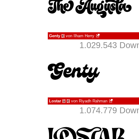
Genty
von
Ilham Herry
€
1.029.543 Down
Lostar
von
Riyadh Rahman
à
€
1.074.779 Down