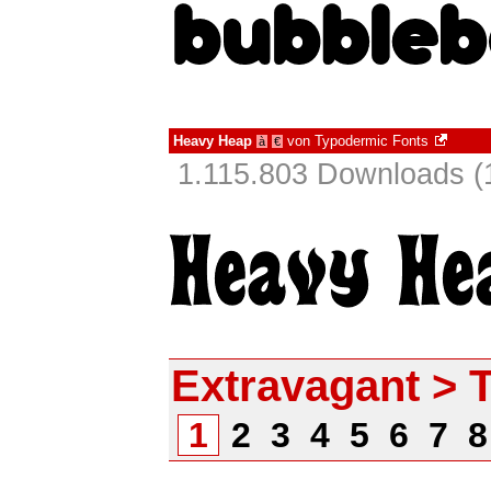
Heavy Heap
von
Typodermic Fonts
à
€
1.115.803 Downloads (
Extravagant > 
1
2
3
4
5
6
7