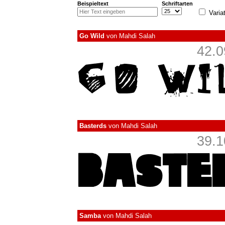
Beispieltext
Schriftarten
Varia
Go Wild
von
Mahdi Salah
42.0
Basterds
von
Mahdi Salah
39.1
Samba
von
Mahdi Salah