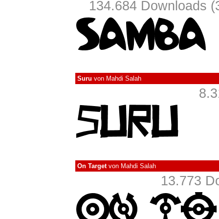
134.684 Downloads (3
Suru
von
Mahdi Salah
8.3
On Target
von
Mahdi Salah
13.773 D