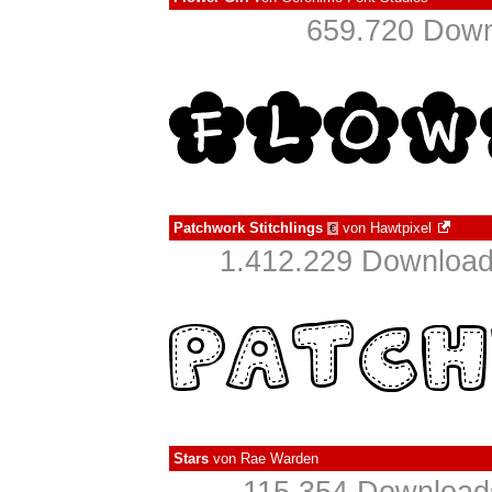
659.720 Down
Patchwork Stitchlings
von
Hawtpixel
€
1.412.229 Download
Stars
von
Rae Warden