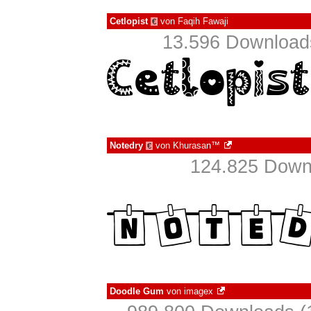
Cetlopist
von
Faqih Fawaji
€
13.596 Downloads
Notedry
von
Khurasan™
€
124.825 Downl
Doodle Gum
von
imagex