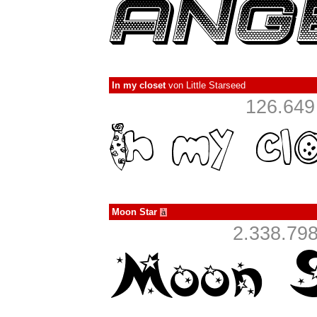
In my closet
von
Little Starseed
126.649
Moon Star
à
2.338.798