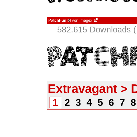
PatchFun
von
imagex
€
582.615 Downloads (
Extravagant > 
1
2
3
4
5
6
7