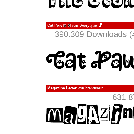
Cat Paw
von
Bearytype
à
€
390.309 Downloads (
Magazine Letter
von
brentuserr
631.8