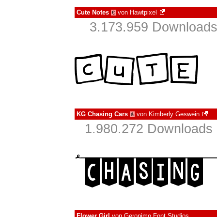
Cute Notes
von
Hawtpixel
€
3.173.959 Downloads
KG Chasing Cars
von
Kimberly Geswein
à
1.980.272 Downloads 
Flower Girl
von
Geronimo Font Studios