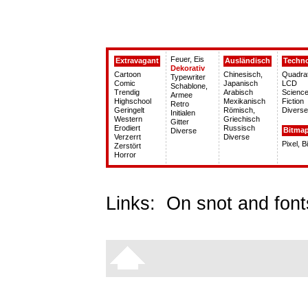
Feuer, Eis
Extravagant
Ausländisch
Techn
Dekorativ
Cartoon
Chinesisch,
Quadra
Typewriter
Comic
Japanisch
LCD
Schablone,
Trendig
Arabisch
Science
Armee
Highschool
Mexikanisch
Fiction
Retro
Geringelt
Römisch,
Diverse
Initialen
Western
Griechisch
Gitter
Erodiert
Russisch
Bitma
Diverse
Verzerrt
Diverse
Pixel, 
Zerstört
Horror
Links:
On snot and font