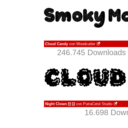
Cloud Candy
von
Woodcutter
246.745 Downloads 
Night Clown
von
PutraCetol Studio
à
€
16.698 Down