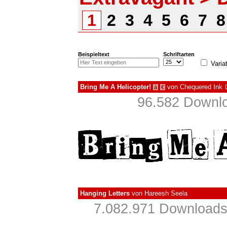
1
2
3
4
5
6
7
Beispieltext
Schriftarten
Varia
Bring Me A Helicopter!
von
Chequered Ink
à
€
96.582 Downlo
Hanging Letters
von
Hareesh Seela
7.082.971 Downloads