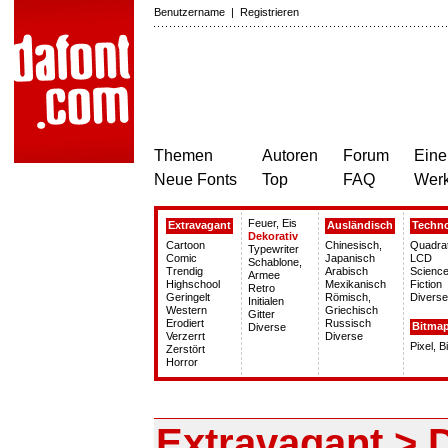
Benutzername
|
Registrieren
Themen
Autoren
Forum
Eine
Neue Fonts
Top
FAQ
Wer
Feuer, Eis
Extravagant
Ausländisch
Techn
Dekorativ
Cartoon
Chinesisch,
Quadra
Typewriter
Comic
Japanisch
LCD
Schablone,
Trendig
Arabisch
Science
Armee
Highschool
Mexikanisch
Fiction
Retro
Geringelt
Römisch,
Diverse
Initialen
Western
Griechisch
Gitter
Erodiert
Russisch
Bitma
Diverse
Verzerrt
Diverse
Pixel, 
Zerstört
Horror
Extravagant > 