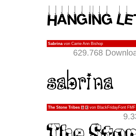
Sabrina
von
Carrie Ann Bishop
629.768 Downloa
The Stone Tribes
von
BlackFridayFont FMF
à
€
9.3