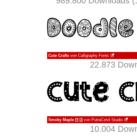
989.800 Downloads (
Cute Crafts
von
Calligraphy Fonts
22.873 Down
Smoky Maple
von
PutraCetol Studio
à
€
10.004 Down