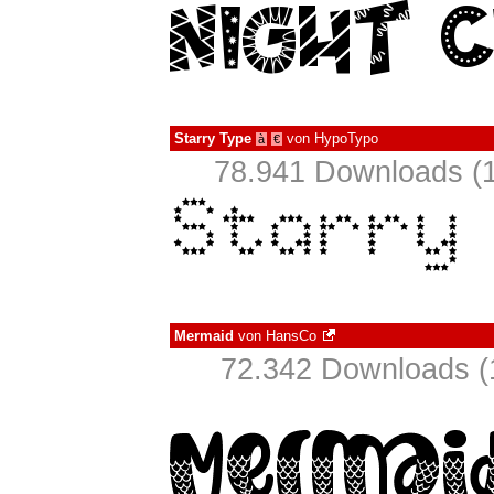
Starry Type
von
HypoTypo
à
€
78.941 Downloads (1
Mermaid
von
HansCo
72.342 Downloads (