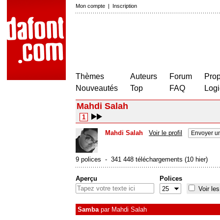
Mon compte
|
Inscription
Thèmes
Auteurs
Forum
Prop
Nouveautés
Top
FAQ
Logi
Mahdi Salah
1
Mahdi Salah
Voir le profil
Envoyer u
9 polices - 341 448 téléchargements (10 hier)
Aperçu
Polices
Voir les
Samba
par
Mahdi Salah