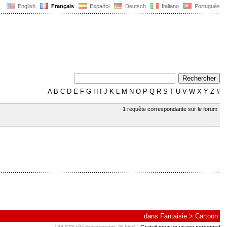
English
Français
Español
Deutsch
Italiano
Português
A
B
C
D
E
F
G
H
I
J
K
L
M
N
O
P
Q
R
S
T
U
V
W
X
Y
Z
#
1 requête correspondante sur le forum
dans
Fantaisie
>
Cartoon