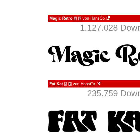
Magic Retro
von
HansCo
à
€
1.127.028 Down
Fat Kat
von
HansCo
à
€
235.759 Down