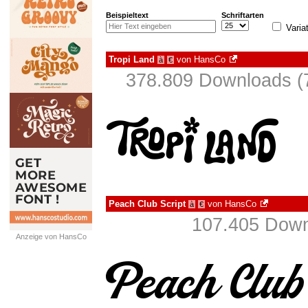
Beispieltext
Schriftarten
Varia
Tropi Land
von
HansCo
à
€
378.809 Downloads (
Peach Club Script
von
HansCo
à
€
107.405 Down
Anzeige von HansCo