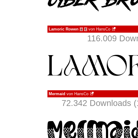
Lamoric Rowen
von
HansCo
à
€
116.009 Down
Mermaid
von
HansCo
72.342 Downloads (