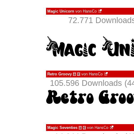
Magic Unicorn
von
HansCo
72.771 Downloads
Retro Groovy
von
HansCo
à
€
105.596 Downloads (44
Magic Seventies
von
HansCo
à
€