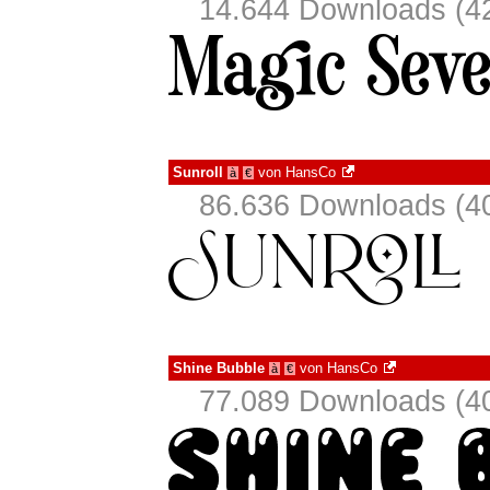
14.644 Downloads (42
Sunroll
von
HansCo
à
€
86.636 Downloads (40
Shine Bubble
von
HansCo
à
€
77.089 Downloads (40