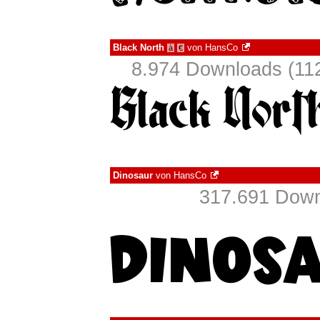
Black North
von
HansCo
à
€
8.974 Downloads (112
Dinosaur
von
HansCo
317.691 Down