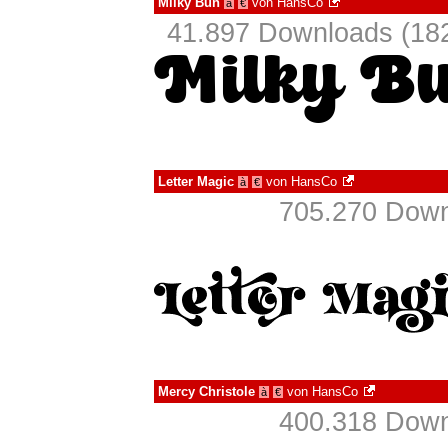
Milky Bun
von
HansCo
à
€
41.897 Downloads (182
Letter Magic
von
HansCo
à
€
705.270 Down
Mercy Christole
von
HansCo
à
€
400.318 Down