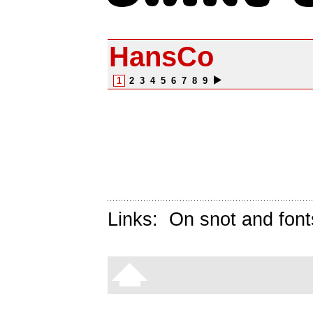
HansCo
1
2
3
4
5
6
7
8
9
Links:
On snot and font