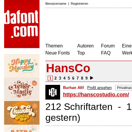
Benutzername
|
Registrieren
Themen
Autoren
Forum
Eine
Neue Fonts
Top
FAQ
Wer
HansCo
1
2
3
4
5
6
7
8
9
Burhan Afif
Profil ansehen
Privatna
https://hanscostudio.com/
212 Schriftarten - 
gestern)