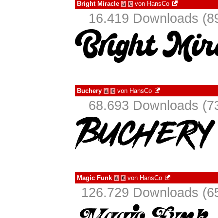
Bright Miracle
von
HansCo
à
€
16.419 Downloads (89
Buchery
von
HansCo
à
€
68.693 Downloads (73
Magic Funk
von
HansCo
à
€
126.729 Downloads (65