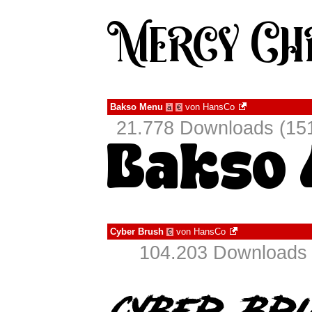
Bakso Menu
von
HansCo
à
€
21.778 Downloads (151
Cyber Brush
von
HansCo
€
104.203 Downloads 