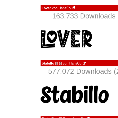
Lover
von
HansCo
163.733 Downloads 
Stabillo
von
HansCo
à
€
577.072 Downloads (