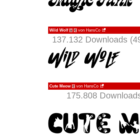
Wild Wolf
von
HansCo
à
€
137.132 Downloads (49
Cute Meow
von
HansCo
€
175.808 Downloads