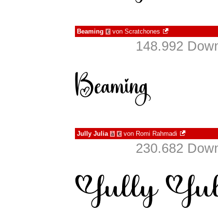
Beaming
von
Scratchones
€
148.992 Down
Jully Julia
von
Romi Rahmadi
à
€
230.682 Down