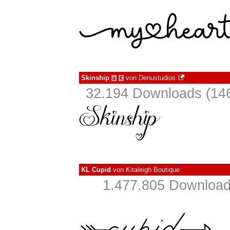
Skinship
von
Denustudios
à
€
32.194 Downloads (146
KL Cupid
von
Kitaleigh Boutique
1.477.805 Download