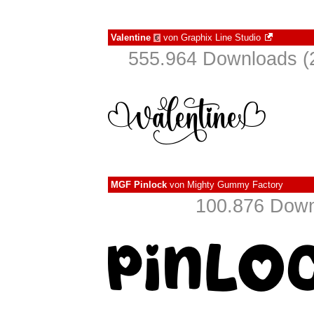
Valentine
von
Graphix Line Studio
€
555.964 Downloads (
MGF Pinlock
von
Mighty Gummy Factory
100.876 Down