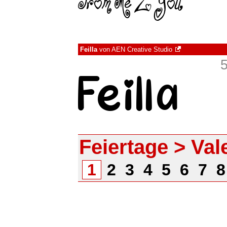
Feilla
von
AEN Creative Studio
Feiertage > Val
1
2
3
4
5
6
7