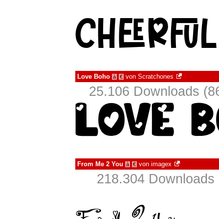
Love Boho
von
Scratchones
à
€
25.106 Downloads (86
From Me 2 You
von
imagex
à
€
218.304 Downloads 