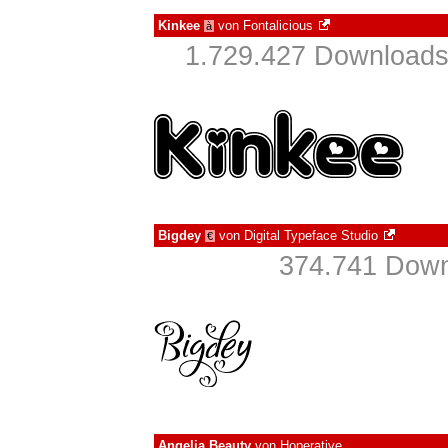
Kinkee
von
Fontalicious
à
1.729.427 Downloads
Bigdey
von
Digital Typeface Studio
€
374.741 Down
Angelia Beauty
von
Hoperative