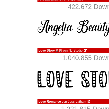
422.672 Down
Love Story
von
NJ Studio
à
€
1.040.855 Down
Love Romance
von
Jess Latham