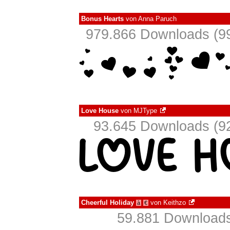
Bonus Hearts
von
Anna Paruch
979.866 Downloads (99
Love House
von
MJType
93.645 Downloads (92
Cheerful Holiday
von
Keithzo
à
€
59.881 Downloads