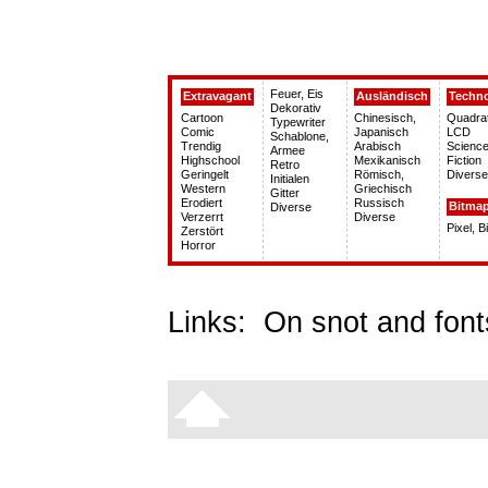
Feuer, Eis
Extravagant
Ausländisch
Techn
Dekorativ
Cartoon
Chinesisch,
Quadra
Typewriter
Comic
Japanisch
LCD
Schablone,
Trendig
Arabisch
Science
Armee
Highschool
Mexikanisch
Fiction
Retro
Geringelt
Römisch,
Diverse
Initialen
Western
Griechisch
Gitter
Erodiert
Russisch
Bitma
Diverse
Verzerrt
Diverse
Pixel, 
Zerstört
Horror
Links:
On snot and font