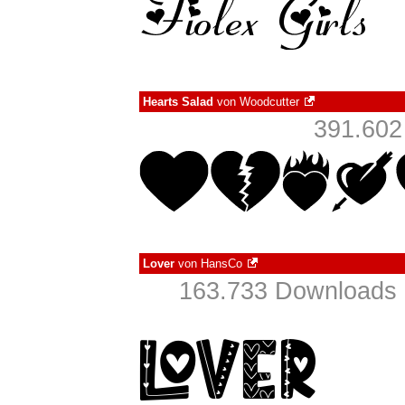
Hearts Salad
von
Woodcutter
391.602
Lover
von
HansCo
163.733 Downloads 