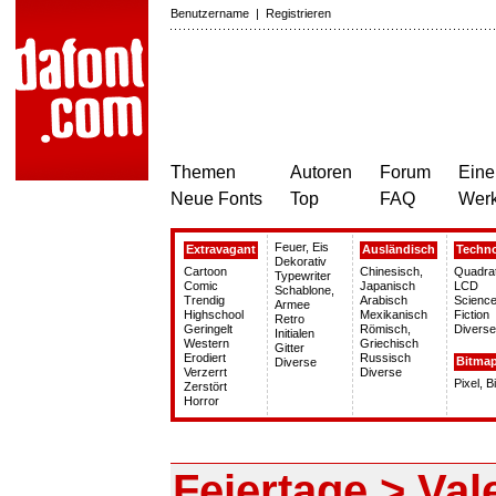
Benutzername
|
Registrieren
Themen
Autoren
Forum
Eine
Neue Fonts
Top
FAQ
Wer
Feuer, Eis
Extravagant
Ausländisch
Techn
Dekorativ
Cartoon
Chinesisch,
Quadra
Typewriter
Comic
Japanisch
LCD
Schablone,
Trendig
Arabisch
Science
Armee
Highschool
Mexikanisch
Fiction
Retro
Geringelt
Römisch,
Diverse
Initialen
Western
Griechisch
Gitter
Erodiert
Russisch
Bitma
Diverse
Verzerrt
Diverse
Pixel, 
Zerstört
Horror
Feiertage > Val