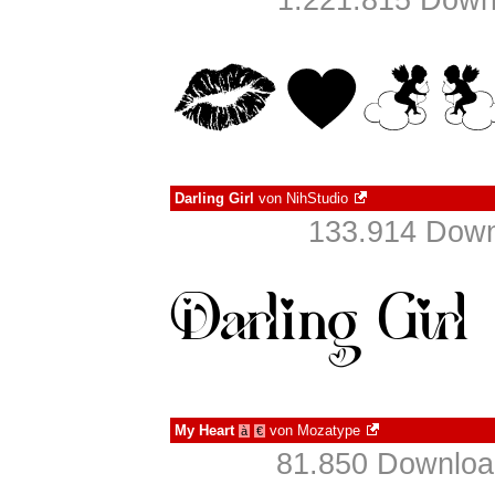
1.221.815 Down
Darling Girl
von
NihStudio
133.914 Down
My Heart
von
Mozatype
à
€
81.850 Download