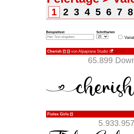
1
2
3
4
5
6
7
Beispieltext
Schriftarten
Varia
Cherish
von
Alpaprana Studio
à
€
65.899 Down
Fiolex Girls
à
5.933.957