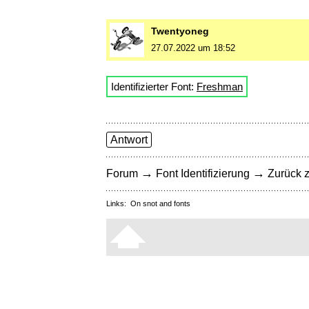
Twentyoneg
27.07.2022 um 18:52
Identifizierter Font:
Freshman
Antwort
→
→
Forum
Font Identifizierung
Zurück z
Links:
On snot and fonts