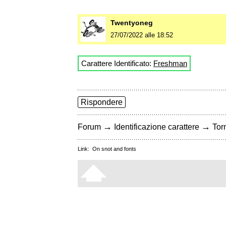
Twentyoneg
27/07/2022 alle 18:52
Carattere Identificato:
Freshman
Rispondere
→
→
Forum
Identificazione carattere
Torn
Link:
On snot and fonts