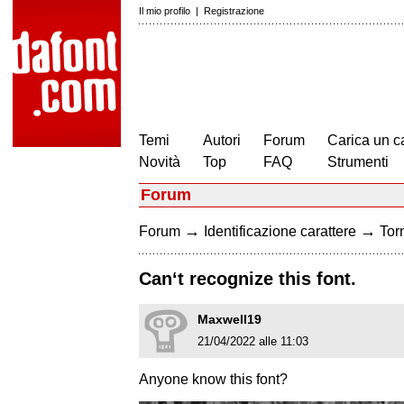
Il mio profilo
|
Registrazione
Temi
Autori
Forum
Carica un c
Novità
Top
FAQ
Strumenti
Forum
→
→
Forum
Identificazione carattere
Torn
Can‘t recognize this font.
Maxwell19
21/04/2022 alle 11:03
Anyone know this font?