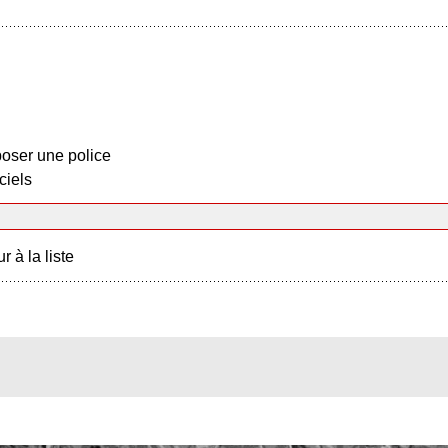
oser une police
ciels
r à la liste