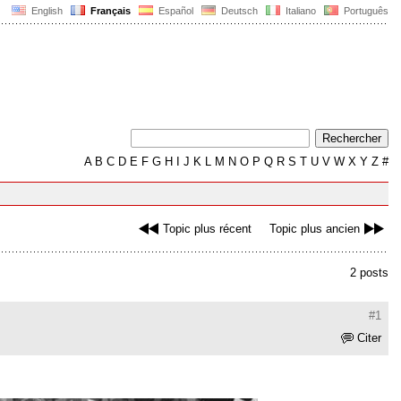
English
Français
Español
Deutsch
Italiano
Português
A
B
C
D
E
F
G
H
I
J
K
L
M
N
O
P
Q
R
S
T
U
V
W
X
Y
Z
#
Topic plus récent
Topic plus ancien
2 posts
#1
Citer