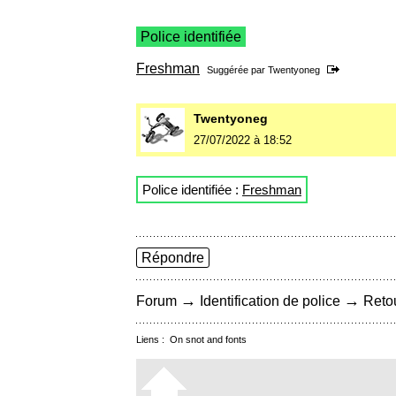
Police identifiée
Freshman
Suggérée par
Twentyoneg
Twentyoneg
27/07/2022 à 18:52
Police identifiée :
Freshman
Répondre
→
→
Forum
Identification de police
Retou
Liens :
On snot and fonts