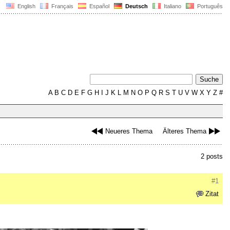
English
Français
Español
Deutsch
Italiano
Português
A
B
C
D
E
F
G
H
I
J
K
L
M
N
O
P
Q
R
S
T
U
V
W
X
Y
Z
#
Neueres Thema
Älteres Thema
2 posts
#1
Zitat