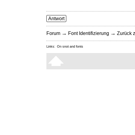
Antwort
→
→
Forum
Font Identifizierung
Zurück z
Links:
On snot and fonts