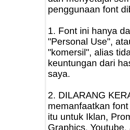
penggunaan font di
1. Font ini hanya d
"Personal Use", ata
"komersil", alias ti
keuntungan dari h
saya.
2. DILARANG KERA
memanfaatkan font i
itu untuk Iklan, Pro
Graphics, Youtube,