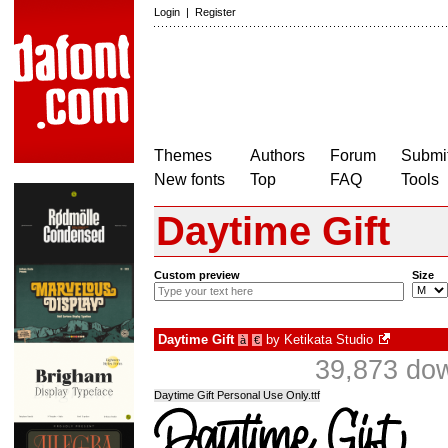
Login
|
Register
Themes
Authors
Forum
Submit
New fonts
Top
FAQ
Tools
Daytime Gift
Custom preview
Size
Daytime Gift
by
Ketikata Studio
à
€
39,873 do
Daytime Gift Personal Use Only.ttf