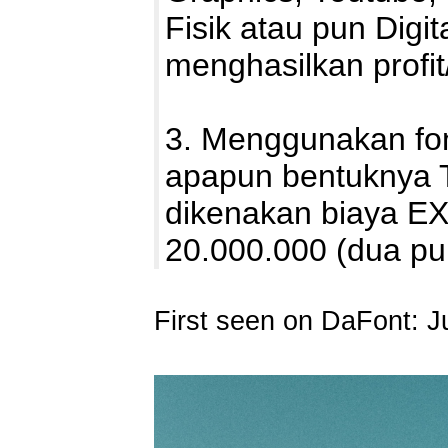
Fisik atau pun Digi
menghasilkan profi
3. Menggunakan fon
apapun bentuknya T
dikenakan biaya E
20.000.000 (dua pu
First seen on DaFont: J