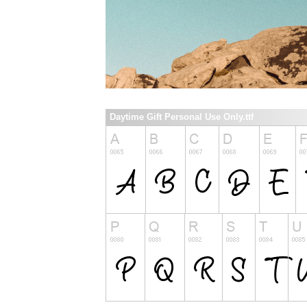
Daytime Gift Personal Use Only.ttf