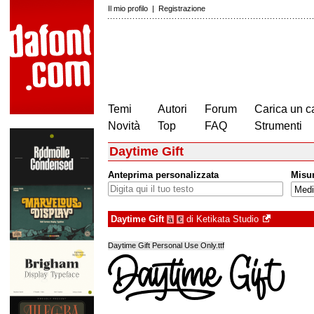
Il mio profilo
|
Registrazione
Temi
Autori
Forum
Carica un c
Novità
Top
FAQ
Strumenti
Daytime Gift
Anteprima personalizzata
Misu
Daytime Gift
di
Ketikata Studio
à
€
Daytime Gift Personal Use Only.ttf