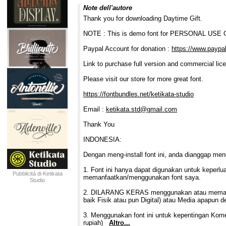
Note dell'autore
Thank you for downloading Daytime Gift.
NOTE : This is demo font for PERSONAL USE ON
Paypal Account for donation :
https://www.payp
Link to purchase full version and commercial lic
Please visit our store for more great font.
https://fontbundles.net/ketikata-studio
Email :
ketikata.std@gmail.com
Thank You
INDONESIA:
Dengan meng-install font ini, anda dianggap men
1. Font ini hanya dapat digunakan untuk keperlua
Pubblicità di Ketikata
memanfaatkan/menggunakan font saya.
Studio
2. DILARANG KERAS menggunakan atau memanfaatk
baik Fisik atau pun Digital) atau Media apapun 
3. Menggunakan font ini untuk kepentingan Kom
rupiah)
Altro...