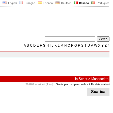
English
Français
Español
Deutsch
Italiano
Português
A
B
C
D
E
F
G
H
I
J
K
L
M
N
O
P
Q
R
S
T
U
V
W
X
Y
Z
#
in
Script
>
Manoscritto
39.870 scaricati (1 ieri)
Gratis per uso personale
- 2 file dei caratteri
Scarica