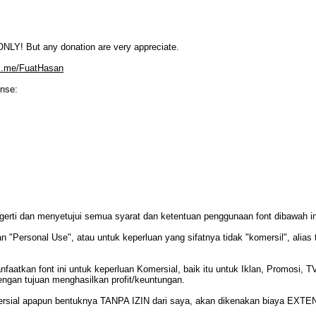
LY! But any donation are very appreciate.
al.me/FuatHasan
ense:
gerti dan menyetujui semua syarat dan ketentuan penggunaan font dibawah in
n "Personal Use", atau untuk keperluan yang sifatnya tidak "komersil", alias 
an font ini untuk keperluan Komersial, baik itu untuk Iklan, Promosi, TV,
dengan tujuan menghasilkan profit/keuntungan.
ersial apapun bentuknya TANPA IZIN dari saya, akan dikenakan biaya EXTE