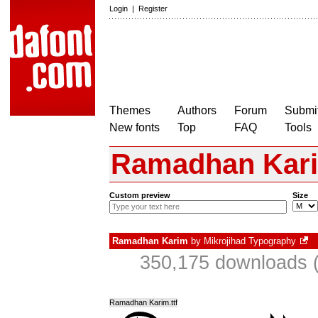
Login
|
Register
Themes
Authors
Forum
Submit
New fonts
Top
FAQ
Tools
Ramadhan Kar
Custom preview
Size
Ramadhan Karim
by
Mikrojihad Typography
350,175 downloads (
Ramadhan Karim.ttf