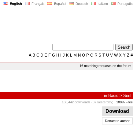
English
Français
Español
Deutsch
Italiano
Português
A
B
C
D
E
F
G
H
I
J
K
L
M
N
O
P
Q
R
S
T
U
V
W
X
Y
Z
#
16 matching requests on the forum
in
Basic
>
Serif
168,442 downloads (37 yesterday)
100% Free
Download
Donate to author