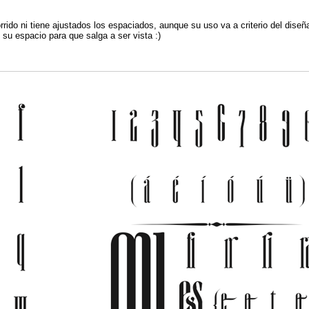
rrido ni tiene ajustados los espaciados, aunque su uso va a criterio del diseñ
su espacio para que salga a ser vista :)