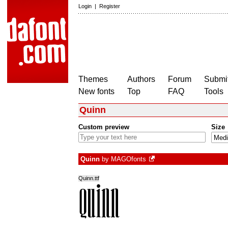
Login
|
Register
Themes
Authors
Forum
Submit
New fonts
Top
FAQ
Tools
Quinn
Custom preview
Size
Quinn
by
MAGOfonts
Quinn.ttf