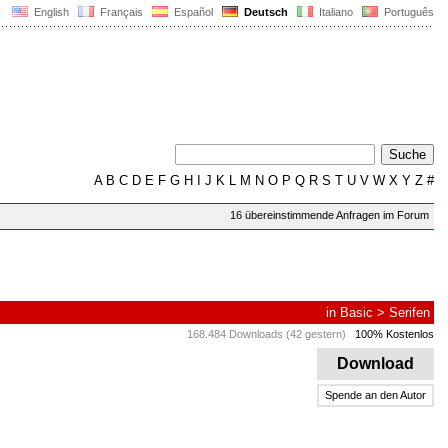
English
Français
Español
Deutsch
Italiano
Português
A
B
C
D
E
F
G
H
I
J
K
L
M
N
O
P
Q
R
S
T
U
V
W
X
Y
Z
#
16 übereinstimmende Anfragen im Forum
in
Basic
>
Serifen
168.484 Downloads (42 gestern)
100% Kostenlos
Download
Spende an den Autor