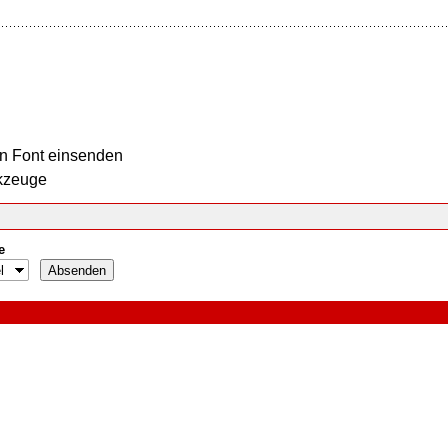
n Font einsenden
kzeuge
e