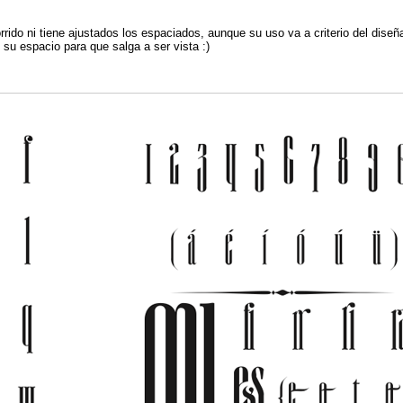
rrido ni tiene ajustados los espaciados, aunque su uso va a criterio del diseñ
su espacio para que salga a ser vista :)