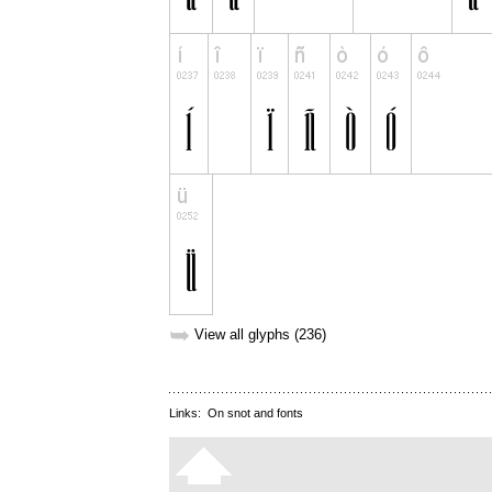
➥
View all glyphs (236)
Links:
On snot and fonts