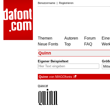
Benutzername
|
Registrieren
Themen
Autoren
Forum
Eine
Neue Fonts
Top
FAQ
Wer
Quinn
Eigener Beispieltext
Größ
Quinn
von
MAGOfonts
Quinn.ttf