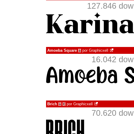
127.846 dow
Amoeba Square
por
Graphicxell
à
16.042 dow
Brich
por
Graphicxell
à
€
70.620 dow