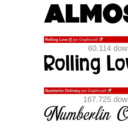
Rolling Love
por
Graphicxell
à
60.114 dow
Numberlin Ordinary
por
Graphicxell
167.725 dow