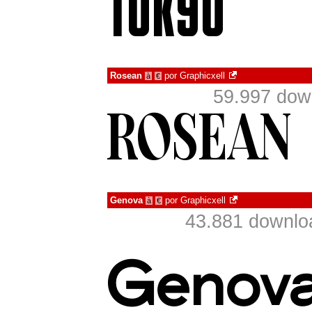
Rosean
por
Graphicxell
à
€
59.997 dow
Genova
por
Graphicxell
à
€
43.881 downlo