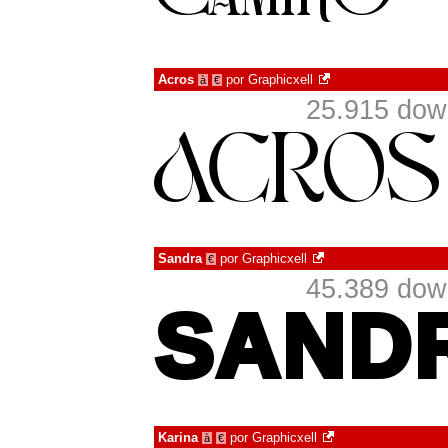
Acros
por
Graphicxell
à
€
25.915 dow
Sandra
por
Graphicxell
€
45.389 dow
Karina
por
Graphicxell
à
€