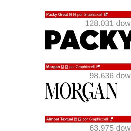
Packy Great
por
Graphicxell
à
€
128.031 dow
Morgan
por
Graphicxell
à
€
98.636 dow
Almost Textual
por
Graphicxell
à
€
63.975 dow