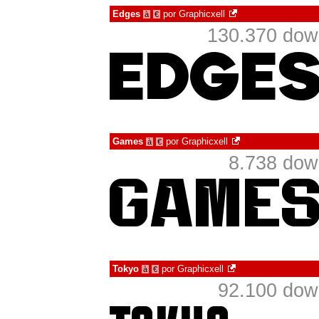
Edges
por
Graphicxell
à
€
130.370 dow
Games
por
Graphicxell
à
€
8.738 dow
Tokyo
por
Graphicxell
à
€
92.100 dow