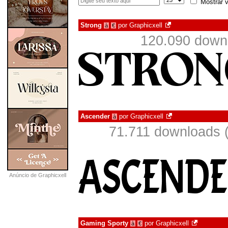
Mostrar v
Strong
por
Graphicxell
à
€
120.090 down
Ascender
por
Graphicxell
à
71.711 downloads 
Anúncio de Graphicxell
Gaming Sporty
por
Graphicxell
à
€