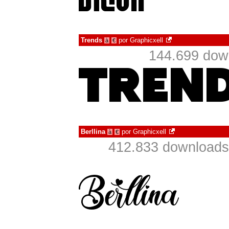
Trends
por
Graphicxell
à
€
144.699 dow
Berllina
por
Graphicxell
à
€
412.833 downloads