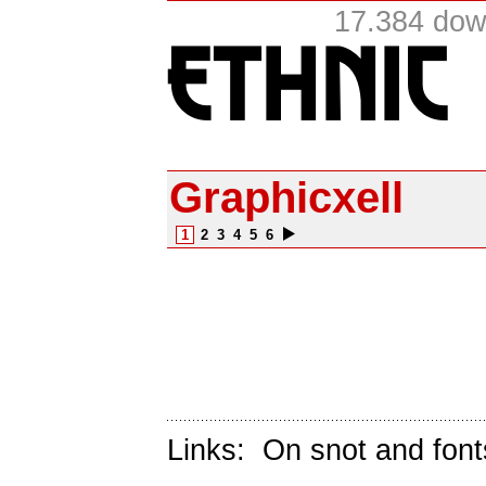
17.384 dow
Graphicxell
1
2
3
4
5
6
Links:
On snot and font