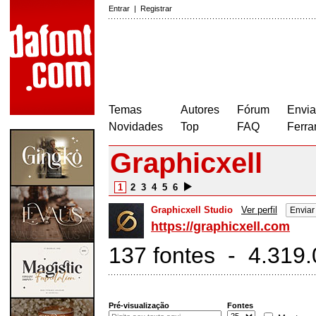
Entrar
|
Registrar
Temas
Autores
Fórum
Envia
Novidades
Top
FAQ
Ferra
Graphicxell
1
2
3
4
5
6
Graphicxell Studio
Ver perfil
Envia
https://graphicxell.com
137 fontes - 4.319
Pré-visualização
Fontes