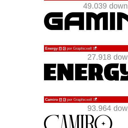
49.039 down
Energy
por
Graphicxell
à
€
27.918 dow
Camiro
por
Graphicxell
à
€
93.964 dow