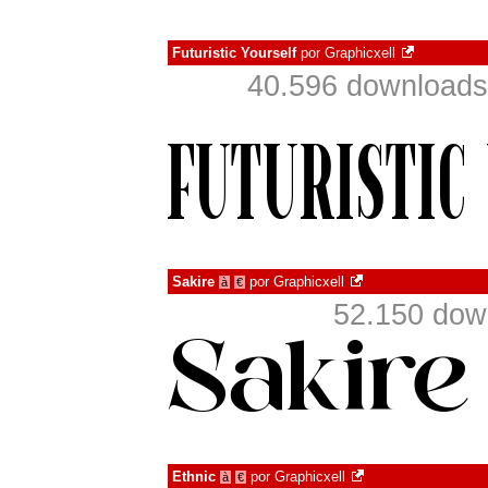
Futuristic Yourself
por
Graphicxell
40.596 downloads
Sakire
por
Graphicxell
à
€
52.150 dow
Ethnic
por
Graphicxell
à
€