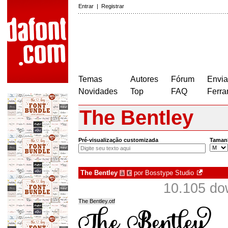
Entrar
|
Registrar
Temas
Autores
Fórum
Envia
Novidades
Top
FAQ
Ferra
The Bentley
Pré-visualização customizada
Taman
The Bentley
por
Bosstype Studio
à
€
10.105 do
The Bentley.otf