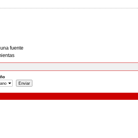
 una fuente
ientas
ño