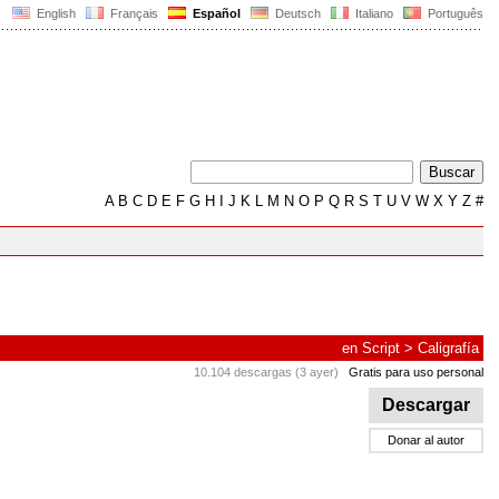
English
Français
Español
Deutsch
Italiano
Português
A
B
C
D
E
F
G
H
I
J
K
L
M
N
O
P
Q
R
S
T
U
V
W
X
Y
Z
#
en
Script
>
Caligrafía
10.104 descargas (3 ayer)
Gratis para uso personal
Descargar
Donar al autor