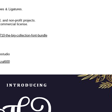
es & Ligatures.
, and non-profit projects.
commercial license.
10-the-big-collection-font-bundle
estudio
zzal600