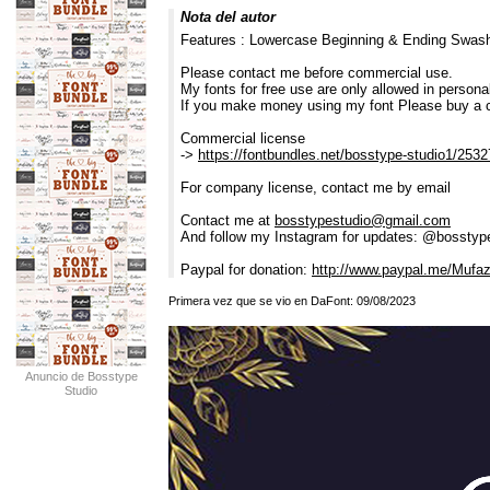
Nota del autor
Features : Lowercase Beginning & Ending Swash
Please contact me before commercial use.
My fonts for free use are only allowed in personal
If you make money using my font Please buy a 
Commercial license
->
https://fontbundles.net/bosstype-studio1/25327
For company license, contact me by email
Contact me at
bosstypestudio@gmail.com
And follow my Instagram for updates: @bosstyp
Paypal for donation:
http://www.paypal.me/Mufa
Primera vez que se vio en DaFont: 09/08/2023
Anuncio de Bosstype
Studio