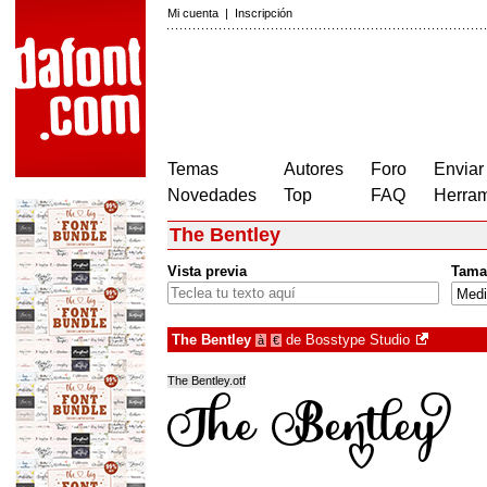
Mi cuenta
|
Inscripción
Temas
Autores
Foro
Enviar
Novedades
Top
FAQ
Herram
The Bentley
Vista previa
Tama
The Bentley
de
Bosstype Studio
à
€
The Bentley.otf