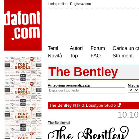
Il mio profilo
|
Registrazione
Temi
Autori
Forum
Carica un c
Novità
Top
FAQ
Strumenti
The Bentley
Anteprima personalizzata
Misura
The Bentley
di
Bosstype Studio
à
€
10.105
The Bentley.otf