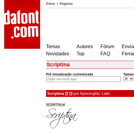
Entrar
|
Registrar
Temas
Autores
Fórum
Envia
Novidades
Top
FAQ
Ferra
Scriptina
Pré-visualização customizada
Taman
Scriptina
por
Apostrophic Labs
à
€
SCRIPTIN.ttf