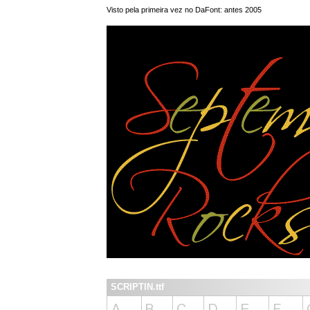
Visto pela primeira vez no DaFont: antes 2005
SCRIPTIN.ttf