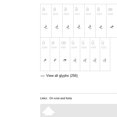
➥
View all glyphs (256)
Links:
On snot and fonts