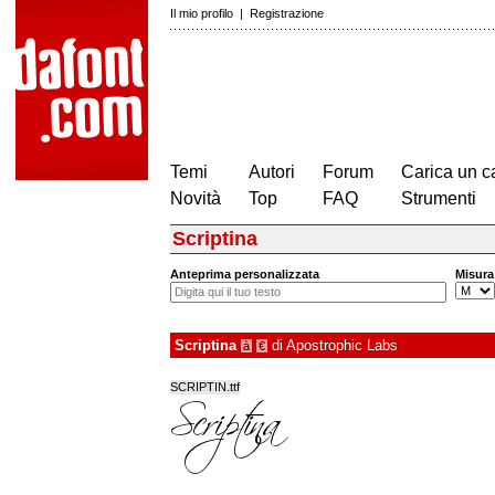
Il mio profilo
|
Registrazione
Temi
Autori
Forum
Carica un c
Novità
Top
FAQ
Strumenti
Scriptina
Anteprima personalizzata
Misura
Scriptina
di
Apostrophic Labs
à
€
SCRIPTIN.ttf