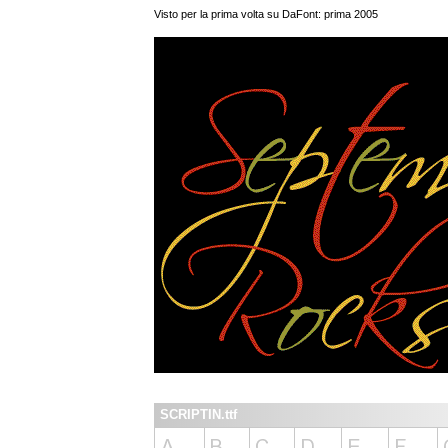
Visto per la prima volta su DaFont: prima 2005
SCRIPTIN.ttf