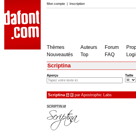
Mon compte
|
Inscription
Thèmes
Auteurs
Forum
Prop
Nouveautés
Top
FAQ
Logi
Scriptina
Aperçu
Taille
Scriptina
par
Apostrophic Labs
à
€
SCRIPTIN.ttf