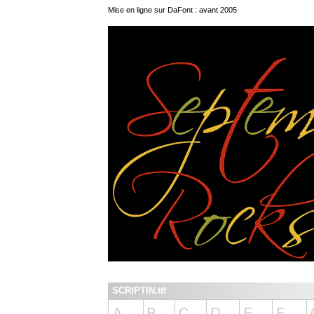
Mise en ligne sur DaFont : avant 2005
SCRIPTIN.ttf