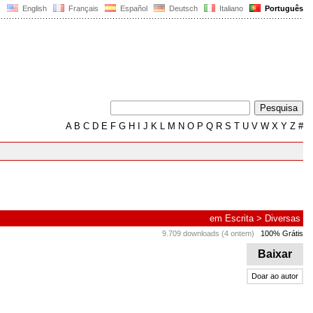
English
Français
Español
Deutsch
Italiano
Português
A
B
C
D
E
F
G
H
I
J
K
L
M
N
O
P
Q
R
S
T
U
V
W
X
Y
Z
#
em
Escrita
>
Diversas
9.709 downloads (4 ontem)
100% Grátis
Baixar
Doar ao autor