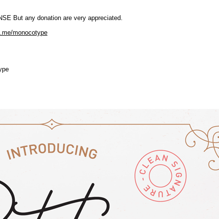
E But any donation are very appreciated.
al.me/monocotype
ype