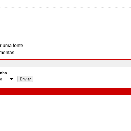
r uma fonte
mentas
nho