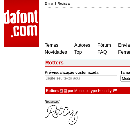
Entrar
|
Registrar
Temas
Autores
Fórum
Envia
Novidades
Top
FAQ
Ferra
Rotters
Pré-visualização customizada
Tama
Rotters
por
Monoco Type Foundry
à
€
Rotters.otf