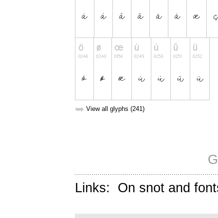
➥
View all glyphs (241)
G
Links:
On snot and font