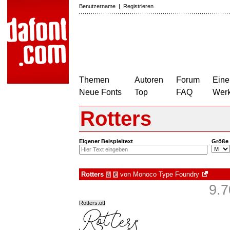
Benutzername
|
Registrieren
Themen
Autoren
Forum
Eine
Neue Fonts
Top
FAQ
Wer
Rotters
Eigener Beispieltext
Größe
Rotters
von
Monoco Type Foundry
à
€
9.7
Rotters.otf