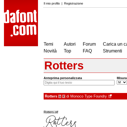
Il mio profilo
|
Registrazione
Temi
Autori
Forum
Carica un c
Novità
Top
FAQ
Strumenti
Rotters
Anteprima personalizzata
Misura
Rotters
di
Monoco Type Foundry
à
€
Rotters.otf