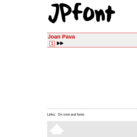
Joan Pava
1
Links:
On snot and fonts