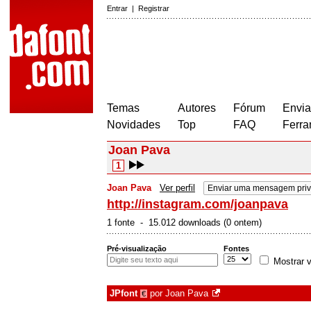
Entrar
|
Registrar
Temas
Autores
Fórum
Envia
Novidades
Top
FAQ
Ferra
Joan Pava
1
Joan Pava
Ver perfil
Enviar uma mensagem pri
http://instagram.com/joanpava
1 fonte - 15.012 downloads (0 ontem)
Pré-visualização
Fontes
Mostrar v
JPfont
por
Joan Pava
€