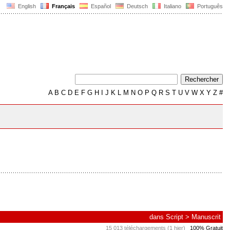
English
Français
Español
Deutsch
Italiano
Português
A
B
C
D
E
F
G
H
I
J
K
L
M
N
O
P
Q
R
S
T
U
V
W
X
Y
Z
#
dans
Script
>
Manuscrit
15 013 téléchargements (1 hier)
100% Gratuit