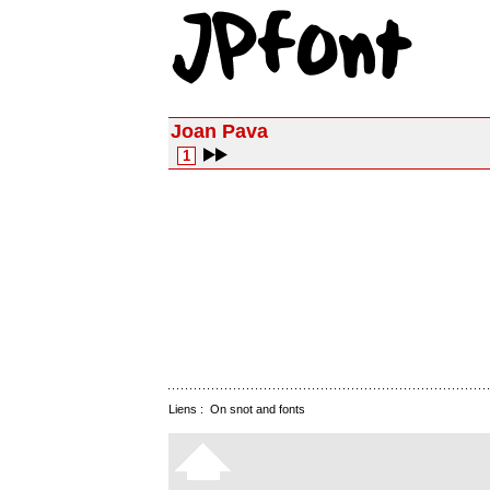
Joan Pava
1
Liens :
On snot and fonts