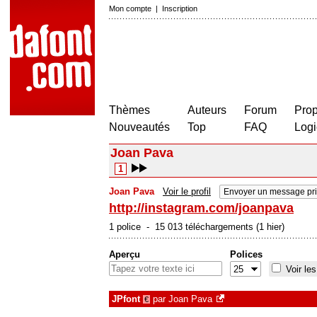
Mon compte
|
Inscription
Thèmes
Auteurs
Forum
Prop
Nouveautés
Top
FAQ
Logi
Joan Pava
1
Joan Pava
Voir le profil
Envoyer un message pr
http://instagram.com/joanpava
1 police - 15 013 téléchargements (1 hier)
Aperçu
Polices
Voir les
JPfont
par
Joan Pava
€