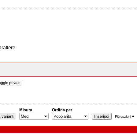
arattere
ggio privato
Misura
Ordina per
varianti
Più opzioni