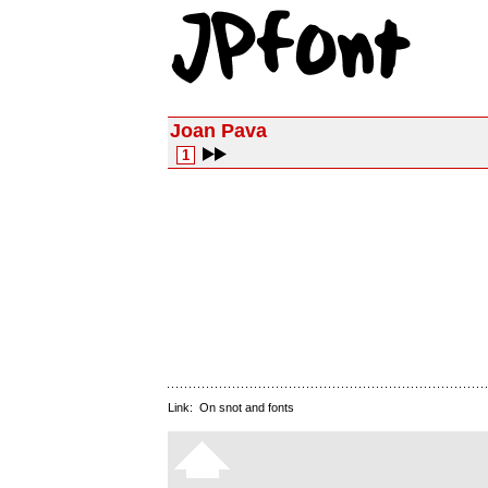
Joan Pava
1
Link:
On snot and fonts