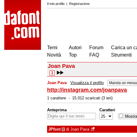
Il mio profilo
|
Registrazione
Temi
Autori
Forum
Carica un c
Novità
Top
FAQ
Strumenti
Joan Pava
1
Joan Pava
Visualizza il profilo
Manda un messa
http://instagram.com/joanpava
1 carattere - 15.012 scaricati (3 ieri)
Anteprima
Caratteri
Mostra 
JPfont
di
Joan Pava
€