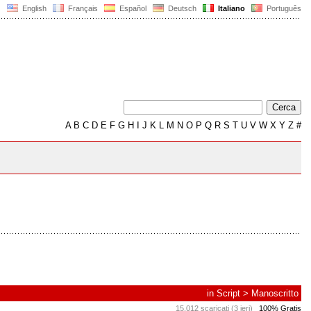
English
Français
Español
Deutsch
Italiano
Português
A
B
C
D
E
F
G
H
I
J
K
L
M
N
O
P
Q
R
S
T
U
V
W
X
Y
Z
#
in
Script
>
Manoscritto
15.012 scaricati (3 ieri)
100% Gratis