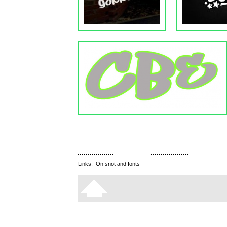
Links:
On snot and fonts