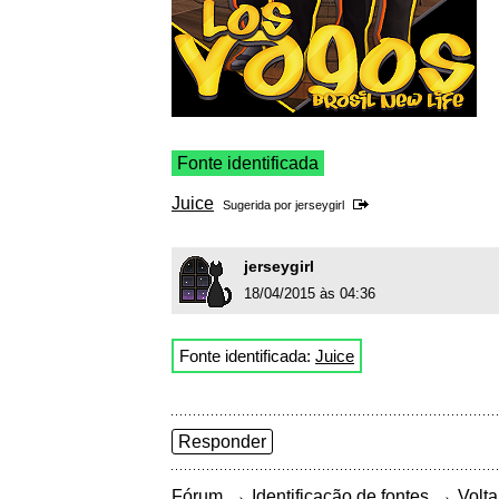
Fonte identificada
Juice
Sugerida por
jerseygirl
jerseygirl
18/04/2015 às 04:36
Fonte identificada:
Juice
Responder
→
→
Fórum
Identificação de fontes
Volta