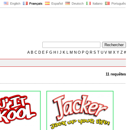
English
Français
Español
Deutsch
Italiano
Português
A
B
C
D
E
F
G
H
I
J
K
L
M
N
O
P
Q
R
S
T
U
V
W
X
Y
Z
#
11 requêtes