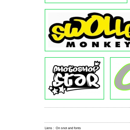
Liens :
On snot and fonts