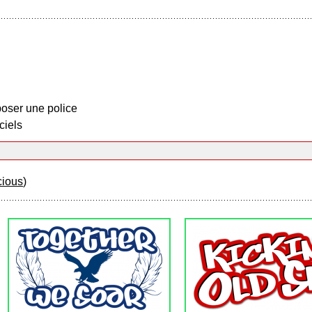
oser une police
ciels
cious
)