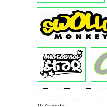
Links:
On snot and fonts