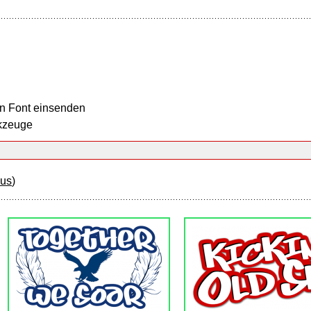
n Font einsenden
kzeuge
ous
)