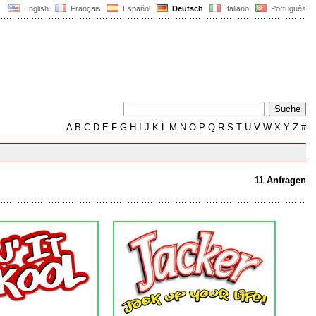
English
Français
Español
Deutsch
Italiano
Português
A
B
C
D
E
F
G
H
I
J
K
L
M
N
O
P
Q
R
S
T
U
V
W
X
Y
Z
#
11 Anfragen