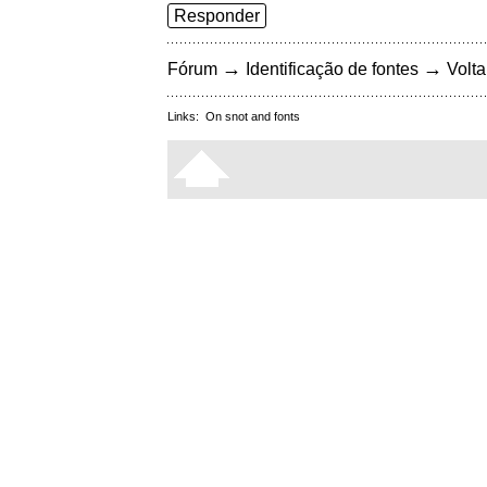
Responder
→
→
Fórum
Identificação de fontes
Volta
Links:
On snot and fonts