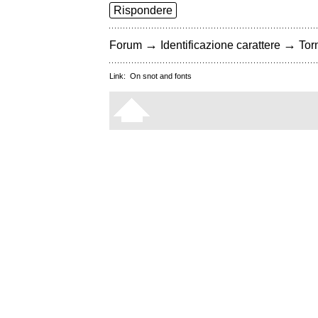
Rispondere
→
→
Forum
Identificazione carattere
Torn
Link:
On snot and fonts