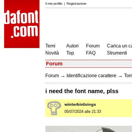
Il mio profilo
|
Registrazione
Temi
Autori
Forum
Carica un c
Novità
Top
FAQ
Strumenti
Forum
→
→
Forum
Identificazione carattere
Torn
i need the font name, plss
winterbirdsings
05/07/2024 alle 21:33