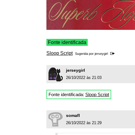
Fonte identificada
Sloop Script
Sugerida por
jerseygirl
jerseygirl
26/10/2022 às 21:03
Fonte identificada:
Sloop Script
somafl
26/10/2022 às 21:29