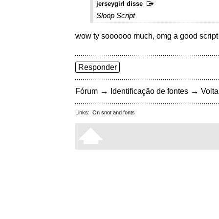
jerseygirl disse
Sloop Script
wow ty soooooo much, omg a good script it
Responder
→
→
Fórum
Identificação de fontes
Volta
Links:
On snot and fonts