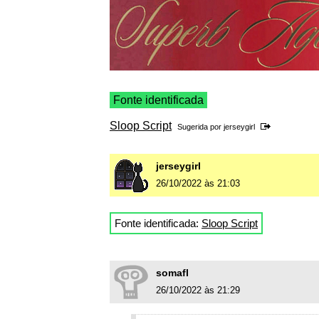
Fonte identificada
Sloop Script
Sugerida por
jerseygirl
jerseygirl
26/10/2022 às 21:03
Fonte identificada:
Sloop Script
somafl
26/10/2022 às 21:29