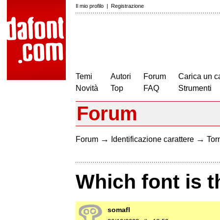
Il mio profilo
|
Registrazione
Temi
Autori
Forum
Carica un c
Novità
Top
FAQ
Strumenti
Forum
→
→
Forum
Identificazione carattere
Torn
Which font is t
somafl