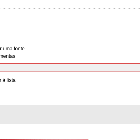
r uma fonte
mentas
r à lista