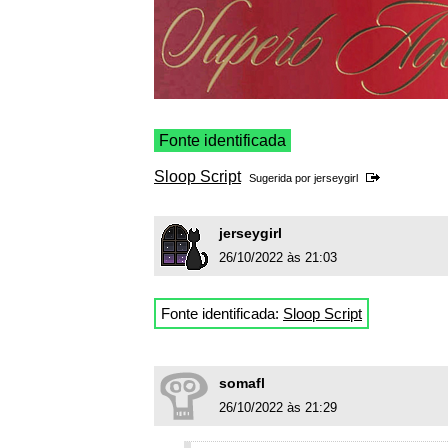
Fonte identificada
Sloop Script
Sugerida por
jerseygirl
jerseygirl
26/10/2022 às 21:03
Fonte identificada:
Sloop Script
somafl
26/10/2022 às 21:29