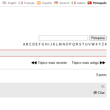
English
Français
Español
Deutsch
Italiano
Português
A
B
C
D
E
F
G
H
I
J
K
L
M
N
O
P
Q
R
S
T
U
V
W
X
Y
Z
#
Tópico mais recente
Tópico mais antigo
3 posts
#1
Citar