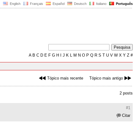
English
Français
Español
Deutsch
Italiano
Português
A
B
C
D
E
F
G
H
I
J
K
L
M
N
O
P
Q
R
S
T
U
V
W
X
Y
Z
#
Tópico mais recente
Tópico mais antigo
2 posts
#1
Citar