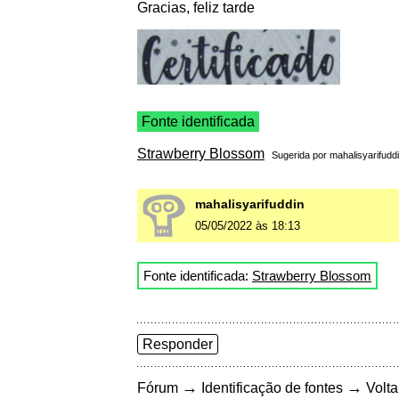
Gracias, feliz tarde
Fonte identificada
Strawberry Blossom
Sugerida por
mahalisyarifudd
mahalisyarifuddin
05/05/2022 às 18:13
Fonte identificada:
Strawberry Blossom
Responder
→
→
Fórum
Identificação de fontes
Volta