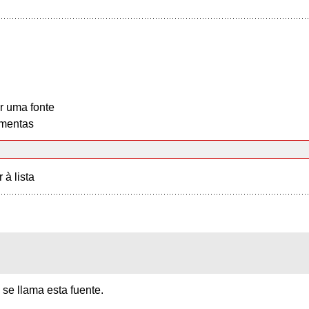
r uma fonte
mentas
r à lista
se llama esta fuente.